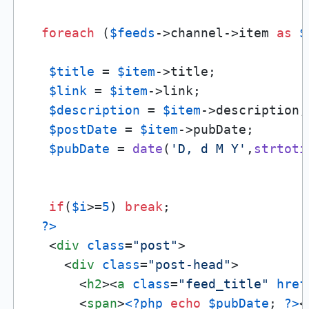
foreach
 (
$feeds
->channel->item 
as
$
$title
 = 
$item
->title;

$link
 = 
$item
->link;

$description
 = 
$item
->description;

$postDate
 = 
$item
->pubDate;

$pubDate
 = 
date
(
'D, d M Y'
,
strtoti
if
(
$i
>=
5
) 
break
;

?>
<
div
class
=
"post"
>
<
div
class
=
"post-head"
>
<
h2
>
<
a
class
=
"feed_title"
href
<
span
>
<?php
echo
$pubDate
; 
?>
<