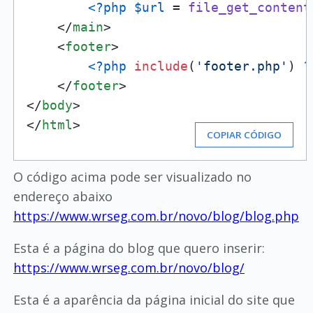
<?php
$url
 = 
file_get_content
</
main
>
<
footer
>
<?php
include
(
'footer.php'
) 
?
</
footer
>
</
body
>
</
html
>
COPIAR CÓDIGO
O código acima pode ser visualizado no
endereço abaixo
https://www.wrseg.com.br/novo/blog/blog.php
Esta é a página do blog que quero inserir:
https://www.wrseg.com.br/novo/blog/
Esta é a aparência da página inicial do site que