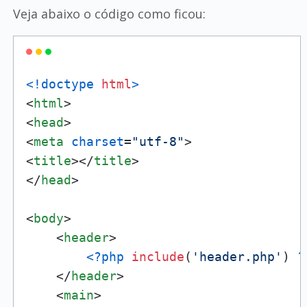
Veja abaixo o código como ficou:
<!doctype 
html
>
<
html
>
<
head
>
<
meta
charset
=
"utf-8"
>
<
title
>
</
title
>
</
head
>
<
body
>
<
header
>
<?php
include
(
'header.php'
) 
?
</
header
>
<
main
>