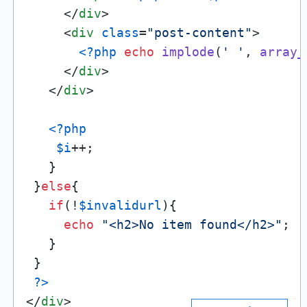
</
div
>
<
div
class
=
"post-content"
>
<?php
echo
implode
(
' '
, 
array_
</
div
>
</
div
>
<?php
$i
++;

   }

 }
else
{

if
(!
$invalidurl
){

echo
"<h2>No item found</h2>"
;

   }

 }

?>
</
div
>