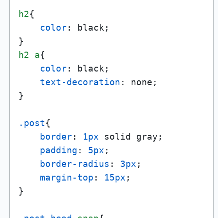
h2
{

color
: black;

h2
a
{

color
: black;

text-decoration
: none;

}

.post
{

border
: 
1px
 solid gray;

padding
: 
5px
;

border-radius
: 
3px
;

margin-top
: 
15px
;

}
