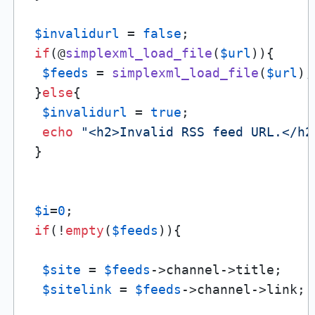
$invalidurl
 = 
false
;

if
(@
simplexml_load_file
(
$url
)){

$feeds
 = 
simplexml_load_file
(
$url
);

 }
else
{

$invalidurl
 = 
true
;

echo
"<h2>Invalid RSS feed URL.</h2
 }

$i
=
0
;

if
(!
empty
(
$feeds
)){

$site
 = 
$feeds
->channel->title;

$sitelink
 = 
$feeds
->channel->link;
