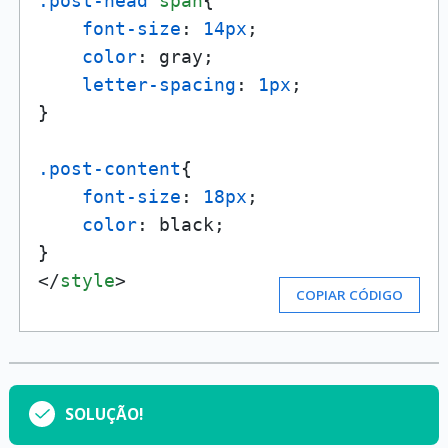
.post-head
span
{

font-size
: 
14px
;

color
: gray;

letter-spacing
: 
1px
;

}

.post-content
{

font-size
: 
18px
;

color
: black;

</
style
>
COPIAR CÓDIGO
SOLUÇÃO!