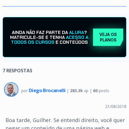
AINDA NÃO FAZ PARTE DA
ALURA
?
VEJA OS
MATRICULE-SE E TENHA
ACESSO A
PLANOS
TODOS OS CURSOS
E CONTEÚDOS
7
RESPOSTAS
Diego Brocanelli
por
|
283.3k
xp |
60
posts
21/08/2018
Boa tarde, Guilher. Se entendi direito, você quer
pegar um conteúdo de uma página web e