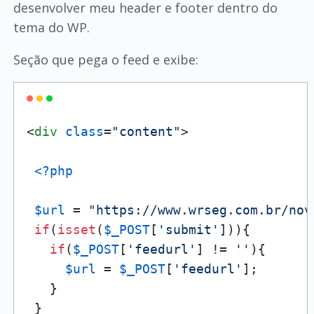
desenvolver meu header e footer dentro do
tema do WP.
Seção que pega o feed e exibe:
<
div
class
=
"content"
>
<?php
$url
 = 
"https://www.wrseg.com.br/nov
if
(
isset
(
$_POST
[
'submit'
])){

if
(
$_POST
[
'feedurl'
] != 
''
){

$url
 = 
$_POST
[
'feedurl'
];

   }

 }
