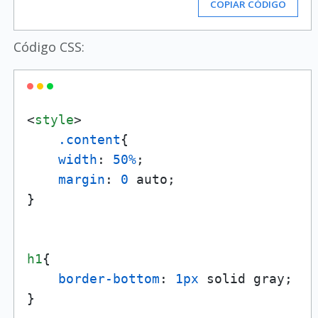
COPIAR CÓDIGO
Código CSS:
<
style
>
.content
{

width
: 
50%
;

margin
: 
0
 auto;

}

h1
{

border-bottom
: 
1px
 solid gray;

}
