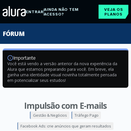
AINDA NÃO TEM
VEJA OS
ENTRAR
ACESSO?
PLANOS
FÓRUM
Importante
Você está vendo a versão anterior da nova experiência da
Alura que estamos preparando para você. Em breve, ela
ganha uma identidade visual novinha totalmente pensada
em potencializar seus estudos!
Impulsão com E-mails
Gestão & Negócios
Tráfego Pago
Facebook Ads: crie anúncios que geram resultados