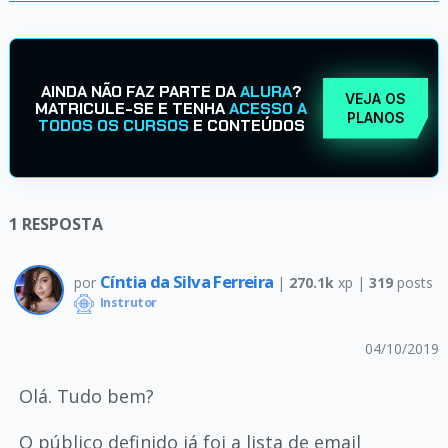
AINDA NÃO FAZ PARTE DA
ALURA
?
VEJA OS
MATRICULE-SE E TENHA
ACESSO A
PLANOS
TODOS OS CURSOS
E CONTEÚDOS
1
RESPOSTA
Cíntia da Silva Ferreira
por
|
270.1k
xp |
319
posts
Instrutor
04/10/2019
Olá. Tudo bem?
O público definido já foi a lista de email