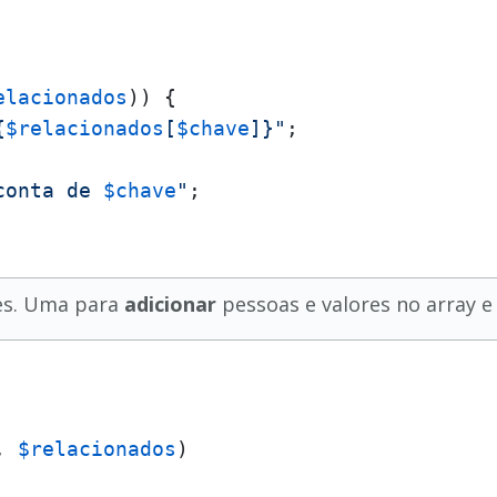
elacionados
)) {

{
$relacionados
[
$chave
]}"
;

conta de 
$chave
"
;

es. Uma para
adicionar
pessoas e valores no array e
, 
$relacionados