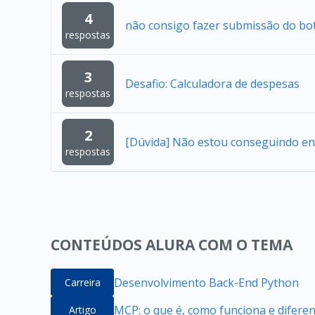
4
não consigo fazer submissão do bo
respostas
3
Desafio: Calculadora de despesas
respostas
2
[Dúvida] Não estou conseguindo en
respostas
CONTEÚDOS ALURA COM O TEMA
Desenvolvimento Back-End Python
Carreira
MCP: o que é, como funciona e difere
Artigo