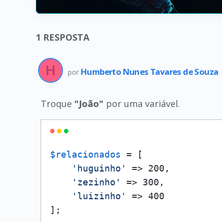
1
RESPOSTA
Humberto Nunes Tavares de Souza
por
Troque
"João"
por uma variável.
$relacionados
 = [

'huguinho'
 => 200,

'zezinho'
 => 300,

'luizinho'
 => 400

];
