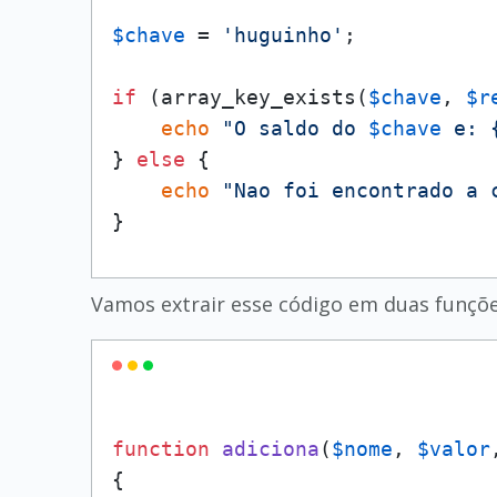
$chave
 = 
'huguinho'
;

if
 (array_key_exists(
$chave
, 
$r
echo
"O saldo do 
$chave
 e: 
} 
else
 {

echo
"Nao foi encontrado a 
}
Vamos extrair esse código em duas funçõ
function
adiciona
(
$nome
, 
$valor
{
