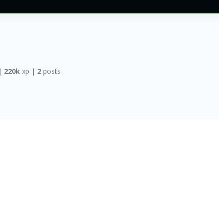
|
220k
xp |
2
posts