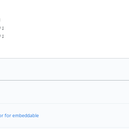


);

);

tor for embeddable