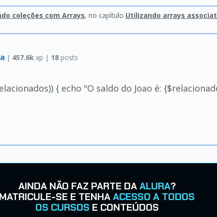
ndo coleções com Arrays
, no capítulo
Utilizando arrays associat
va
|
457.6k
xp |
18
posts
relacionados)) { echo "O saldo do Joao é: {$relacionado
AINDA NÃO FAZ PARTE DA
ALURA
?
MATRICULE-SE E TENHA
ACESSO A TODOS
OS CURSOS
E CONTEÚDOS