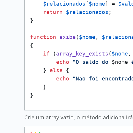
$relacionados
[
$nome
] = 
$val
return
$relacionados
;

}

function
exibe
(
$nome
, 
$relacion
{

if
 (
array_key_exists
(
$nome
,
echo
"O saldo do 
$nome
 
    } 
else
 {

echo
"Nao foi encontrad
    }

}
Crie um array vazio, o método adiciona irá 