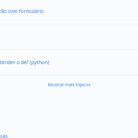
tão com formulário
tender o def (python)
Mostrar mais tópicos
nças