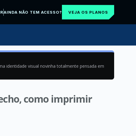
VEJA OS PLANOS
AR
AINDA NÃO TEM ACESSO?
uma identidade visual novinha totalmente pensada em
 echo, como imprimir