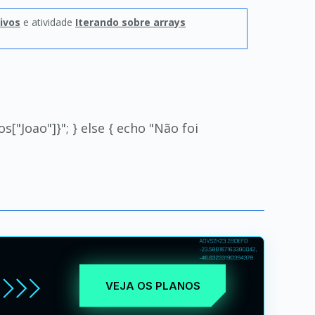
ivos
e atividade
Iterando sobre arrays
s["Joao"]}"; } else { echo "Não foi
VEJA OS PLANOS