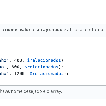
o o
nome
,
valor
, o
array criado
e atribua o retorno 
nho'
, 400, 
$relacionados
ho'
, 800, 
$relacionados
nho'
, 1200, 
$relacionados
);
have/nome desejado e o array.