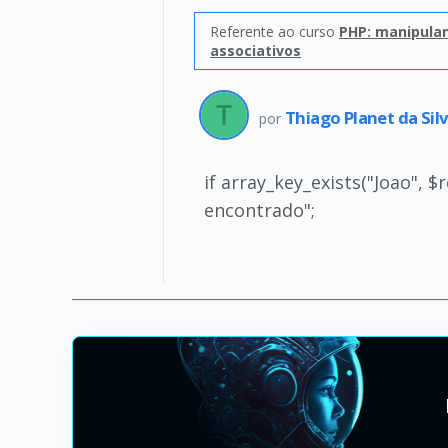
Referente ao curso
PHP: manipula
associativos
Thiago Planet da Sil
por
if array_key_exists("Joao", $
encontrado";