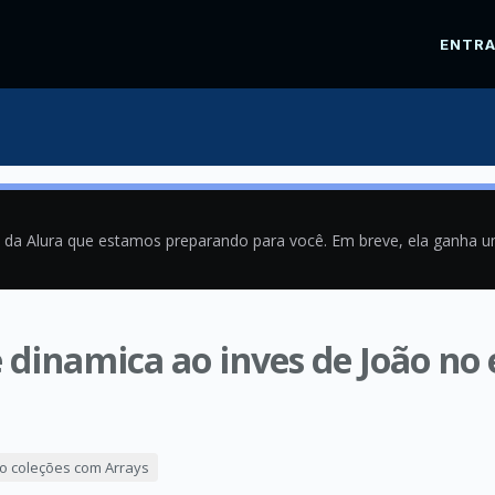
ENTR
a da Alura que estamos preparando para você. Em breve, ela ganha 
 dinamica ao inves de João no
9
o coleções com Arrays