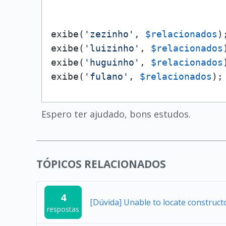
exibe(
'zezinho'
, 
$relacionados
);
exibe(
'luizinho'
, 
$relacionados
exibe(
'huguinho'
, 
$relacionados
exibe(
'fulano'
, 
$relacionados
);
Espero ter ajudado, bons estudos.
TÓPICOS RELACIONADOS
4
[Dúvida] Unable to locate construc
respostas