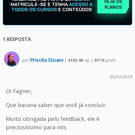
VEJA OS
MATRICULE-SE E TENHA
ACESSO A
PLANOS
TODOS OS CURSOS
E CONTEÚDOS
1
RESPOSTA
Priscila Stuani
por
|
4103.9k
xp |
8174
posts
05/02/2019
Oi Fagner,
Que bacana saber que você já concluir.
Muito obrigada pelo feedback, ele é
preciosíssimo para nós.