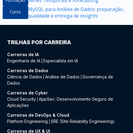
Séries Temporais e Forecasting
Formação
MySQL para Análise de Dados: preparação,
Curso
qualidade e entrega de insights
TRILHAS POR CARREIRA
Carreiras de IA
Engenharia de IA
Especialista em IA
|
Carreiras de Dados
Ciência de Dados
Análise de Dados
Governança de
|
|
Dados
Carreiras de Cyber
Cloud Security
AppSec: Desenvolvimento Seguro de
|
Aplicações
Carreiras de DevOps & Cloud
Platform Engineering
SRE (Site Reliability Engineering)
|
Carreiras de UX & UI