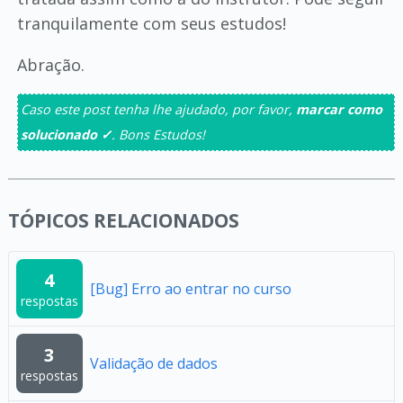
tranquilamente com seus estudos!
Abração.
Caso este post tenha lhe ajudado, por favor,
marcar como
solucionado ✓
. Bons Estudos!
TÓPICOS RELACIONADOS
4
[Bug] Erro ao entrar no curso
respostas
3
Validação de dados
respostas