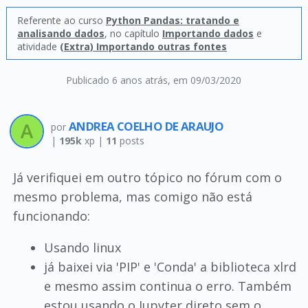
Referente ao curso
Python Pandas: tratando e
analisando dados
, no capítulo
Importando dados
e
atividade
(Extra) Importando outras fontes
Publicado 6 anos atrás
, em 09/03/2020
ANDREA COELHO DE ARAUJO
por
|
195k
xp |
11
posts
Já verifiquei em outro tópico no fórum com o
mesmo problema, mas comigo não está
funcionando:
Usando linux
já baixei via 'PIP' e 'Conda' a biblioteca xlrd
e mesmo assim continua o erro. Também
estou usando o Jupyter direto sem o