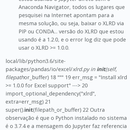
Anaconda Navigator, todos os lugares que
pesquisei na Internet apontam para a
mesma solução, ou seja, baixar o XLRD via
PIP ou CONDA... versão do XLRD que estou
usando é a 1.2.0, e o error log diz que pode
usar o XLRD >= 1.0.0.
local/lib/python3.6/site-
packages/pandas/io/excel/
xlrd.py in
init
(self,
filepath
or_buffer) 18 """ 19 err_msg = "Install xlrd
>= 1.0.0 for Excel support" ---> 20
import_optional_dependency("xlrd",
extra=err_msg) 21
super().
init
(filepath_or_buffer) 22 Outra
observação é que o Python instalado no sistema
é o 3.7.4 e a mensagem do Jupyter faz referencia