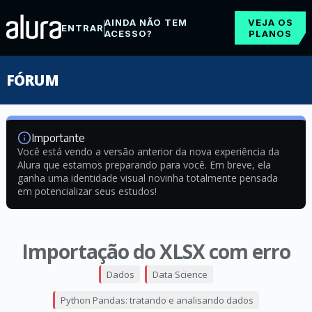
AINDA NÃO TEM
VEJA OS
ENTRAR
ACESSO?
PLANOS
FÓRUM
Importante
Você está vendo a versão anterior da nova experiência da
Alura que estamos preparando para você. Em breve, ela
ganha uma identidade visual novinha totalmente pensada
em potencializar seus estudos!
Importação do XLSX com erro
Dados
Data Science
Python Pandas: tratando e analisando dados