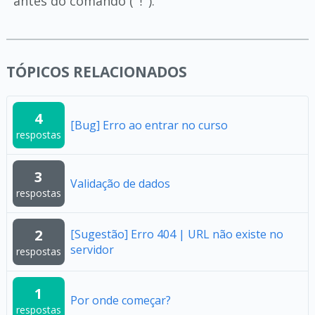
antes do comando (
).
!
TÓPICOS RELACIONADOS
4
[Bug] Erro ao entrar no curso
respostas
3
Validação de dados
respostas
2
[Sugestão] Erro 404 | URL não existe no
servidor
respostas
1
Por onde começar?
respostas