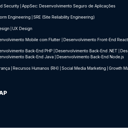
d Security
AppSec: Desenvolvimento Seguro de Aplicações
|
form Engineering
SRE (Site Reliability Engineering)
|
esign
UX Design
|
nvolvimento Mobile com Flutter
Desenvolvimento Front-End Reac
|
envolvimento Back-End PHP
Desenvolvimento Back-End .NET
Des
|
|
envolvimento Back-End Java
Desenvolvimento Back-End Node.js
|
rança
Recursos Humanos (RH)
Social Media Marketing
Growth Ma
|
|
|
IAP