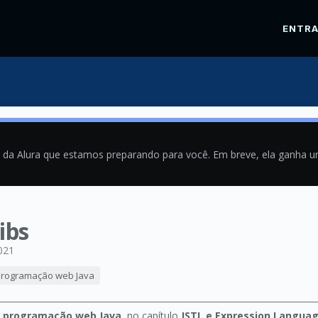
ENTR
a da Alura que estamos preparando para você. Em breve, ela ganha 
ibs
021
 programação web Java
t: programação web Java
, no capítulo
JSTL e Expression Langua