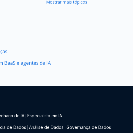
Mostrar mais tópicos
nças
 BaaS e agentes de IA
nharia de IA
Especialista em IA
|
cia de Dados
Análise de Dados
Governança de Dados
|
|