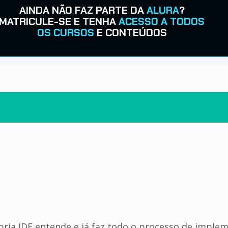
AINDA NÃO FAZ PARTE DA
ALURA
?
MATRICULE-SE E TENHA
ACESSO A TODOS
OS CURSOS
E CONTEÚDOS
ópria IDE entende e já faz todo o processo de impl