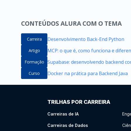
CONTEÚDOS ALURA COM O TEMA
Desenvolvimento Back-End Python
Carreira
MCP: o que é, como funciona e difere
Artigo
Supabase: desenvolvendo backend com
Formação
Docker na prática para Backend Java
Curso
TRILHAS POR CARREIRA
Carreiras de IA
Enge
Carreiras de Dados
Ciên