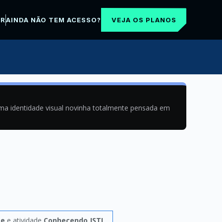
VEJA OS PLANOS
AR
AINDA NÃO TEM ACESSO?
uma identidade visual novinha totalmente pensada em
ge
e atividade
Conhecendo JSTL