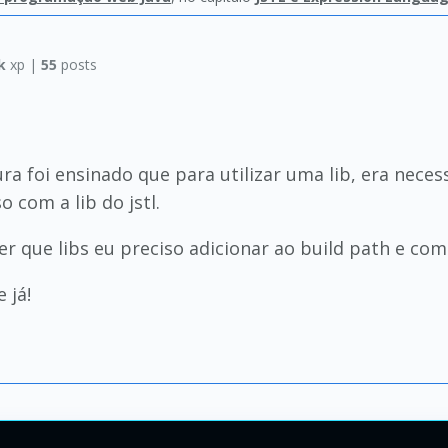
k
xp |
55
posts
a foi ensinado que para utilizar uma lib, era neces
o com a lib do jstl.
r que libs eu preciso adicionar ao build path e com 
 já!