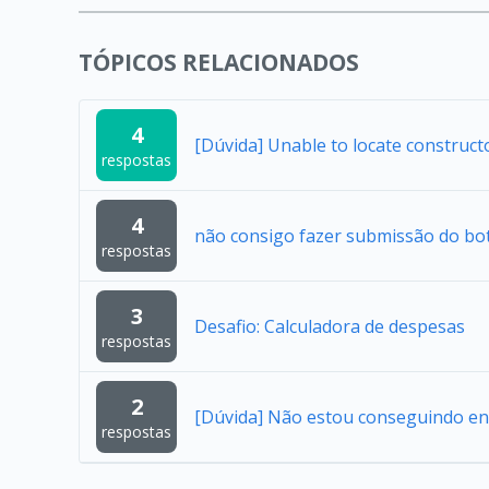
TÓPICOS RELACIONADOS
4
[Dúvida] Unable to locate construc
respostas
4
não consigo fazer submissão do bo
respostas
3
Desafio: Calculadora de despesas
respostas
2
[Dúvida] Não estou conseguindo en
respostas