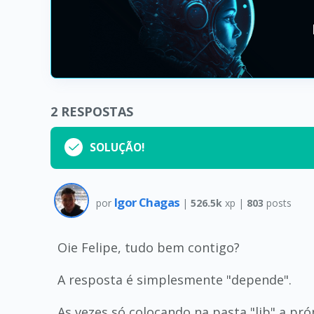
2
RESPOSTAS
SOLUÇÃO!
Igor Chagas
por
|
526.5k
xp |
803
posts
Oie Felipe, tudo bem contigo?
A resposta é simplesmente "depende".
As vezes só colocando na pasta "lib" a pr