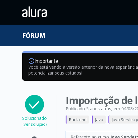
FÓRUM
Importante
Você está vendo a versão anterior da nova experiênci
potencializar seus estudos!
Importação de l
Publicado 5 anos atrás
, em 04/08/2
Solucionado
Back-end
Java
Java Servlet:
(ver solução)
Referente ao curso
Java Servle