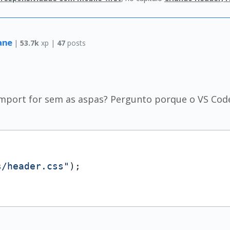
fane
|
53.7k
xp |
47
posts
 import for sem as aspas? Pergunto porque o VS Cod
s/header.css"
)