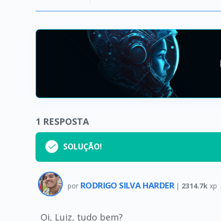
1
RESPOSTA
SOLUÇÃO!
RODRIGO SILVA HARDER
por
|
2314.7k
xp 
Oi, Luiz, tudo bem?