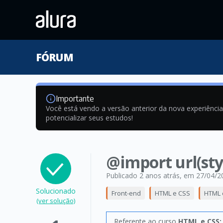
FÓRUM
Importante
Você está vendo a versão anterior da nova experiênci
potencializar seus estudos!
@import url(sty
Publicado 2 anos atrás
, em 27/04/2
Solucionado
Front-end
HTML e CSS
HTML 
(ver solução)
Referente ao curso
HTML e CSS: