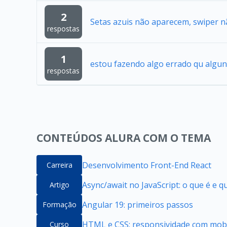
2
Setas azuis não aparecem, swiper n
respostas
1
estou fazendo algo errado qu algun
respostas
CONTEÚDOS ALURA COM O TEMA
Desenvolvimento Front-End React
Carreira
Async/await no JavaScript: o que é e 
Artigo
Angular 19: primeiros passos
Formação
HTML e CSS: responsividade com mobil
Curso