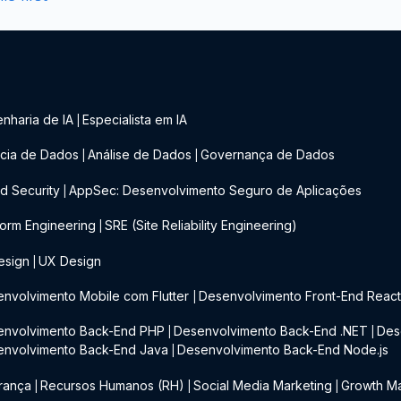
nharia de IA
Especialista em IA
|
cia de Dados
Análise de Dados
Governança de Dados
|
|
d Security
AppSec: Desenvolvimento Seguro de Aplicações
|
form Engineering
SRE (Site Reliability Engineering)
|
esign
UX Design
|
nvolvimento Mobile com Flutter
Desenvolvimento Front-End Reac
|
envolvimento Back-End PHP
Desenvolvimento Back-End .NET
Des
|
|
envolvimento Back-End Java
Desenvolvimento Back-End Node.js
|
rança
Recursos Humanos (RH)
Social Media Marketing
Growth Ma
|
|
|