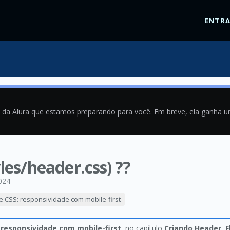
ENTR
a da Alura que estamos preparando para você. Em breve, ela ganha 
les/header.css) ??
024
e CSS: responsividade com mobile-first
 responsividade com mobile-first
, no capítulo
Criando Header, 