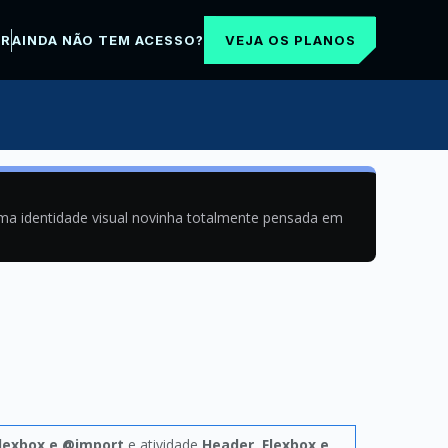
VEJA OS PLANOS
AR
AINDA NÃO TEM ACESSO?
uma identidade visual novinha totalmente pensada em
Flexbox e @import
e atividade
Header, Flexbox e