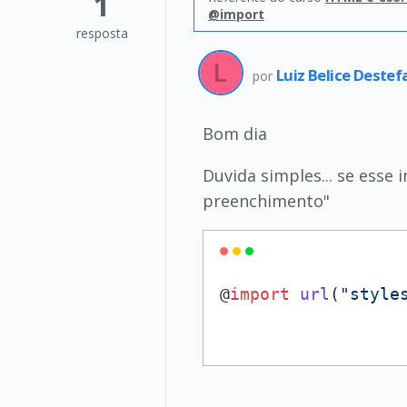
1
@import
resposta
Luiz Belice Deste
por
Bom dia
Duvida simples... se esse
preenchimento"
@
import
url
(
"style