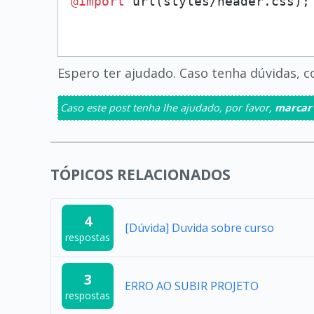
@import
Espero ter ajudado. Caso tenha dúvidas, 
Caso este post tenha lhe ajudado, por favor,
marcar
TÓPICOS RELACIONADOS
4
[Dúvida] Duvida sobre curso
respostas
3
ERRO AO SUBIR PROJETO
respostas