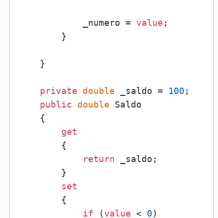
            _numero = 
value
;

        }

    }

private
double
 _saldo = 
100
;

public
double
 Saldo

    {

get
        {

return
 _saldo;

        }

set
        {

if
 (
value
 < 
0
)
