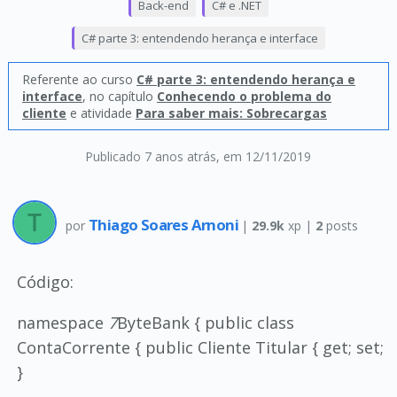
Back-end
C# e .NET
C# parte 3: entendendo herança e interface
Referente ao curso
C# parte 3: entendendo herança e
interface
, no capítulo
Conhecendo o problema do
cliente
e atividade
Para saber mais: Sobrecargas
Publicado 7 anos atrás
, em 12/11/2019
Thiago Soares Arnoni
por
|
29.9k
xp |
2
posts
Código:
namespace
7
ByteBank { public class
ContaCorrente { public Cliente Titular { get; set;
}