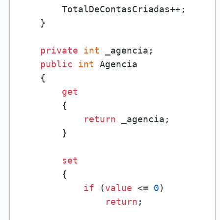
        TotalDeContasCriadas++;

    }

private
int
 _agencia;

public
int
 Agencia

    {

get
        {

return
 _agencia;

        }

set
        {

if
 (
value
 <= 
0
)

return
;
