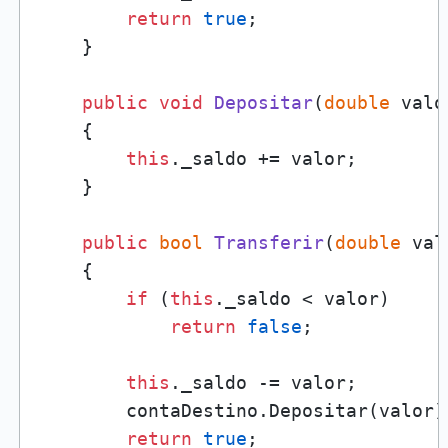
return
true
;

    }

public
void
Depositar
(
double
 valo
    {

this
._saldo += valor;

    }

public
bool
Transferir
(
double
 val
    {

if
 (
this
._saldo < valor)

return
false
;

this
._saldo -= valor;

        contaDestino.Depositar(valor);
return
true
;
