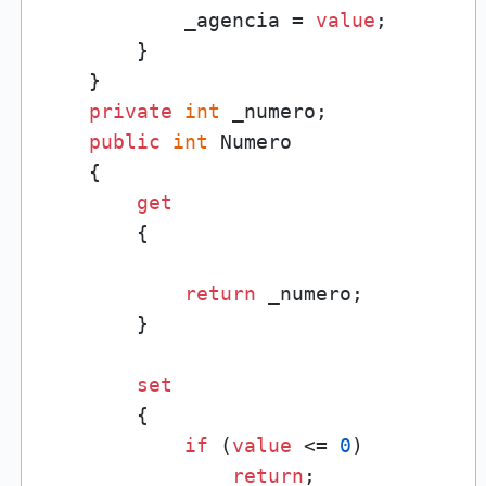
            _agencia = 
value
;

        }

    }

private
int
 _numero;

public
int
 Numero

    {

get
        {

return
 _numero;

        }

set
        {

if
 (
value
 <= 
0
)

return
;
