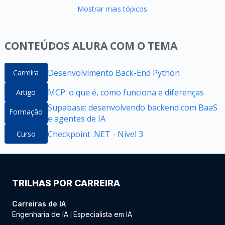
Mostrar mais tópicos
CONTEÚDOS ALURA COM O TEMA
Desenvolvimento Back-End Python
Carreira
MCP: o que é, como funciona e diferenças
Artigo
Supabase: desenvolvendo backend com BaaS
Formação
e agentes de IA
Checkpoint .NET - Nível 3
Curso
TRILHAS POR CARREIRA
Carreiras de IA
Engenharia de IA
Especialista em IA
|