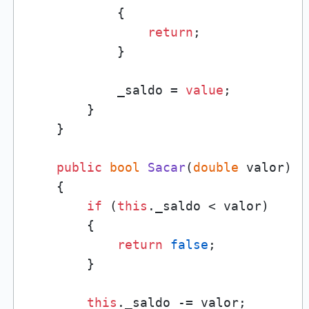
            {

return
;

            }

            _saldo = 
value
;

        }

    }

public
bool
Sacar
(
double
 valor
)
    {

if
 (
this
._saldo < valor)

        {

return
false
;

        }

this
._saldo -= valor;
