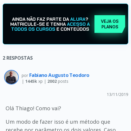
AINDA NÃO FAZ PARTE DA
ALURA
?
VEJA OS
MATRICULE-SE E TENHA
ACESSO A
PLANOS
TODOS OS CURSOS
E CONTEÚDOS
2
RESPOSTAS
Fabiano Augusto Teodoro
por
|
1445k
xp |
2002
posts
13/11/2019
Olá Thiago! Como vai?
Um modo de fazer isso é um método que
recebe por parâmetro os dois valores. Caso