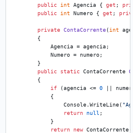
public
int
 Agencia { 
get
; 
pri
public
int
 Numero { 
get
; 
priv
private
ContaCorrente
(
int
 age
        {

            Agencia = agencia;

            Numero = numero;

        }

public
static
 ContaCorrente 
G
        {

if
 (agencia <= 
0
 || numer
            {

                Console.WriteLine(
"Ag
return
null
;

            }

return
new
 ContaCorrente(