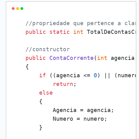
//propriedade que pertence a clas
public
static
int
 TotalDeContasCr
//constructor
public
ContaCorrente
(
int
 agencia,
    {

if
 ((agencia <= 
0
) || (numero
return
;

else
        {

            Agencia = agencia;

            Numero = numero;

        }
