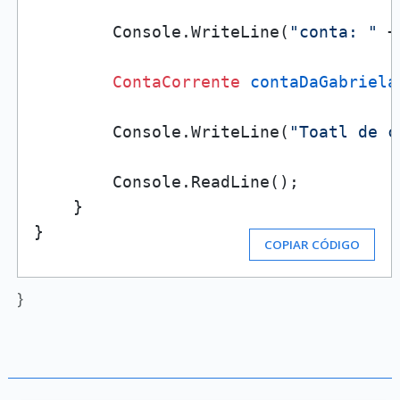
        Console.WriteLine(
"conta: "
 +
ContaCorrente
contaDaGabriela
        Console.WriteLine(
"Toatl de c
        Console.ReadLine();

    }

}
COPIAR CÓDIGO
}