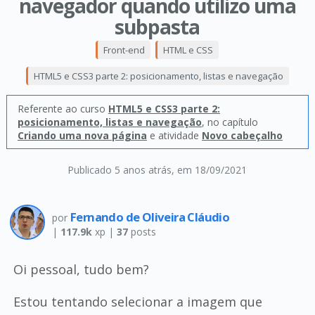
navegador quando utilizo uma
subpasta
Front-end
HTML e CSS
HTML5 e CSS3 parte 2: posicionamento, listas e navegação
Referente ao curso
HTML5 e CSS3 parte 2:
posicionamento, listas e navegação
, no capítulo
Criando uma nova página
e atividade
Novo cabeçalho
Publicado 5 anos atrás
, em 18/09/2021
Fernando de Oliveira Cláudio
por
|
117.9k
xp |
37
posts
Oi pessoal, tudo bem?
Estou tentando selecionar a imagem que