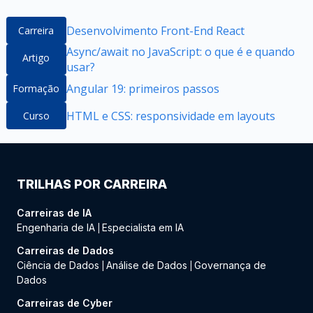
Desenvolvimento Front-End React
Carreira
Async/await no JavaScript: o que é e quando
Artigo
usar?
Angular 19: primeiros passos
Formação
HTML e CSS: responsividade em layouts
Curso
TRILHAS POR CARREIRA
Carreiras de IA
Engenharia de IA
Especialista em IA
|
Carreiras de Dados
Ciência de Dados
Análise de Dados
Governança de
|
|
Dados
Carreiras de Cyber