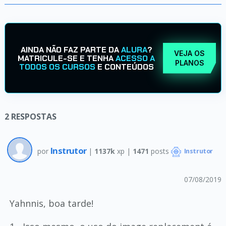
AINDA NÃO FAZ PARTE DA
ALURA
?
VEJA OS
MATRICULE-SE E TENHA
ACESSO A
PLANOS
TODOS OS CURSOS
E CONTEÚDOS
2
RESPOSTAS
Instrutor
por
|
1137k
xp |
1471
posts
Instrutor
07/08/2019
Yahnnis, boa tarde!