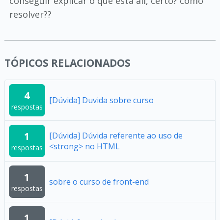
conseguir explicar o que está ali, certo? como
resolver??
TÓPICOS RELACIONADOS
4
[Dúvida] Duvida sobre curso
respostas
1
[Dúvida] Dúvida referente ao uso de
<strong> no HTML
respostas
1
sobre o curso de front-end
respostas
1