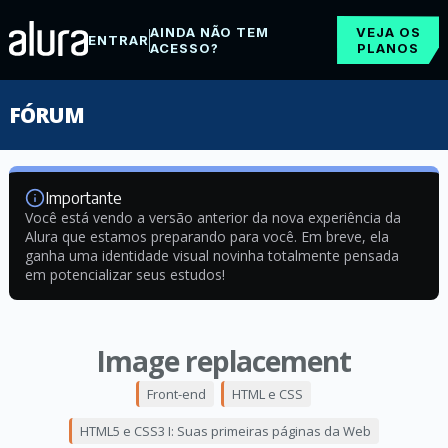
AINDA NÃO TEM
VEJA OS
ENTRAR
ACESSO?
PLANOS
FÓRUM
Importante
Você está vendo a versão anterior da nova experiência da
Alura que estamos preparando para você. Em breve, ela
ganha uma identidade visual novinha totalmente pensada
em potencializar seus estudos!
Image replacement
Front-end
HTML e CSS
HTML5 e CSS3 I: Suas primeiras páginas da Web