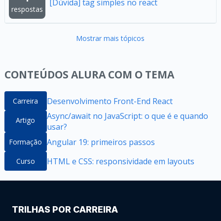
[Dúvida] tag simples no react
respostas
Mostrar mais tópicos
CONTEÚDOS ALURA COM O TEMA
Desenvolvimento Front-End React
Carreira
Async/await no JavaScript: o que é e quando
Artigo
usar?
Angular 19: primeiros passos
Formação
HTML e CSS: responsividade em layouts
Curso
TRILHAS POR CARREIRA