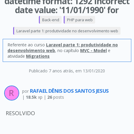
datetime format: 1292 Incorrect
date value: '11/01/1990' for
Back-end
PHP para web
Laravel parte 1: produtividade no desenvolvimento web
Referente ao curso
Laravel parte 1: produtividade no
desenvolvimento web
, no capítulo
MVC - Model
e
atividade
Migrations
Publicado 7 anos atrás
, em 13/01/2020
RAFAEL DÊNIS DOS SANTOS JESUS
por
|
18.5k
xp |
26
posts
RESOLVIDO