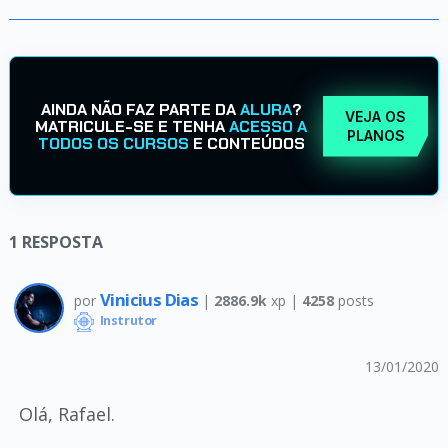
AINDA NÃO FAZ PARTE DA
ALURA
?
VEJA OS
MATRICULE-SE E TENHA
ACESSO A
PLANOS
TODOS OS CURSOS
E CONTEÚDOS
1
RESPOSTA
Vinicius Dias
por
|
2886.9k
xp |
4258
posts
Instrutor
13/01/2020
Olá, Rafael.