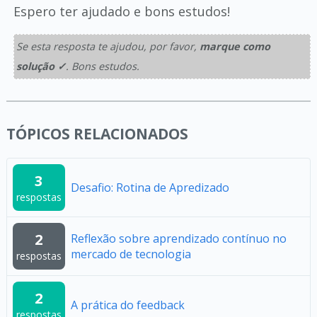
Espero ter ajudado e bons estudos!
Se esta resposta te ajudou, por favor,
marque como
solução ✓
. Bons estudos.
TÓPICOS RELACIONADOS
3
Desafio: Rotina de Apredizado
respostas
2
Reflexão sobre aprendizado contínuo no
mercado de tecnologia
respostas
2
A prática do feedback
respostas