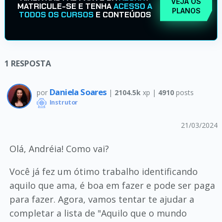
VEJA OS
MATRICULE-SE E TENHA
ACESSO A
PLANOS
TODOS OS CURSOS
E CONTEÚDOS
1
RESPOSTA
Daniela Soares
por
|
2104.5k
xp |
4910
posts
Instrutor
21/03/2024
Olá, Andréia! Como vai?
Você já fez um ótimo trabalho identificando
aquilo que ama, é boa em fazer e pode ser paga
para fazer. Agora, vamos tentar te ajudar a
completar a lista de "Aquilo que o mundo