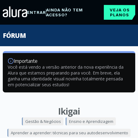
AINDA NÃO TEM
VEJA OS
ENTRAR
ACESSO?
PLANOS
FÓRUM
Importante
Você está vendo a versão anterior da nova experiência da
Alura que estamos preparando para você. Em breve, ela
ganha uma identidade visual novinha totalmente pensada
em potencializar seus estudos!
Ikigai
Gestão & Negócios
Ensino e Aprendizagem
Aprender a aprender: técnicas para seu autodesenvolvimento