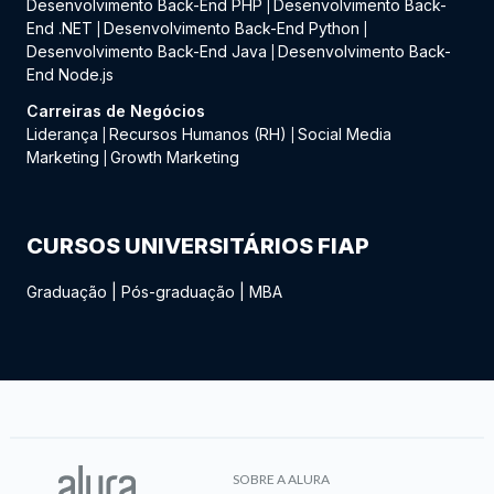
Desenvolvimento Back-End PHP
Desenvolvimento Back-
|
End .NET
Desenvolvimento Back-End Python
|
|
Desenvolvimento Back-End Java
Desenvolvimento Back-
|
End Node.js
Carreiras de Negócios
Liderança
Recursos Humanos (RH)
Social Media
|
|
Marketing
Growth Marketing
|
CURSOS UNIVERSITÁRIOS FIAP
Graduação
|
Pós-graduação
|
MBA
SOBRE A ALURA