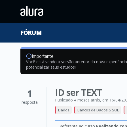
FÓRUM
Importante
Você está vendo a versão anterior da nova experiênci
potencializar seus estudos!
ID ser TEXT
1
Publicado 4 meses atrás
, em 16/04/20
resposta
Dados
Bancos de Dados & SQL
Referente ao curso
Realizando con