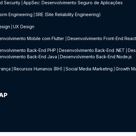
d Security
AppSec: Desenvolvimento Seguro de Aplicações
|
form Engineering
SRE (Site Reliability Engineering)
|
esign
UX Design
|
nvolvimento Mobile com Flutter
Desenvolvimento Front-End Reac
|
envolvimento Back-End PHP
Desenvolvimento Back-End .NET
Des
|
|
envolvimento Back-End Java
Desenvolvimento Back-End Node.js
|
rança
Recursos Humanos (RH)
Social Media Marketing
Growth Ma
|
|
|
IAP