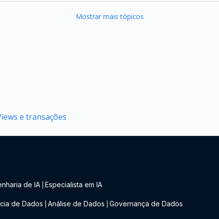
Mostrar mais tópicos
Views e transações
nharia de IA
Especialista em IA
|
cia de Dados
Análise de Dados
Governança de Dados
|
|