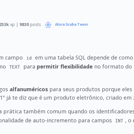
253k
xp |
9830
posts
Alura Scuba Team
um campo
em uma tabela SQL depende de como vo
id
omo
para
permitir flexibilidade
no formato do 
TEXT
igos
alfanuméricos
para seus produtos porque eles 
já te diz que é um produto eletrônico, criado em 2
 prática também comum quando os identificadore
ionalidade de auto-incremento para campos
, o
INT