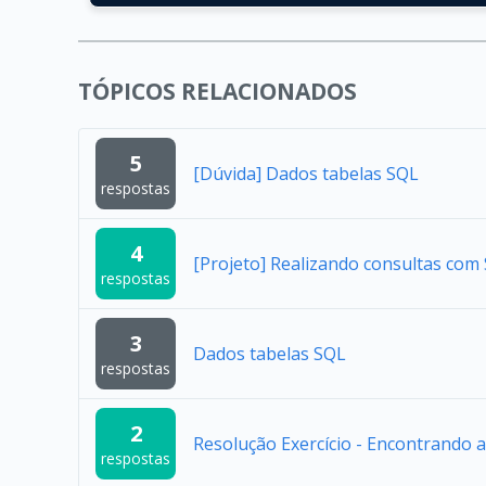
TÓPICOS RELACIONADOS
5
[Dúvida] Dados tabelas SQL
respostas
4
[Projeto] Realizando consultas com
respostas
3
Dados tabelas SQL
respostas
2
Resolução Exercício - Encontrando 
respostas