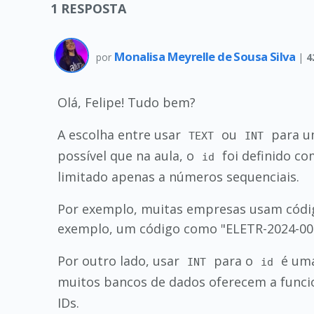
1
RESPOSTA
Monalisa Meyrelle de Sousa Silva
por
|
4
Olá, Felipe! Tudo bem?
A escolha entre usar
ou
para 
TEXT
INT
possível que na aula, o
foi definido c
id
limitado apenas a números sequenciais.
Por exemplo, muitas empresas usam cód
exemplo, um código como "ELETR-2024-001" 
Por outro lado, usar
para o
é uma
INT
id
muitos bancos de dados oferecem a func
IDs.