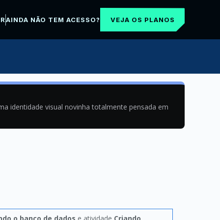
VEJA OS PLANOS
AR
AINDA NÃO TEM ACESSO?
uma identidade visual novinha totalmente pensada em
ndo o banco de dados
e atividade
Criando