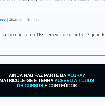
eves
|
35.2k
xp |
13
posts
 usando o id como TEXT em vez de usar INT ? quando
AINDA NÃO FAZ PARTE DA
ALURA
?
MATRICULE-SE E TENHA
ACESSO A TODOS
OS CURSOS
E CONTEÚDOS