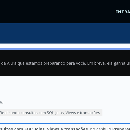
ENTR
a da Alura que estamos preparando para você. Em breve, ela ganha 
26
Realizando consultas com SQL: Joins, Views e transações
sultas com SQL: Joins, Views e transações
, no capítulo
Prepara