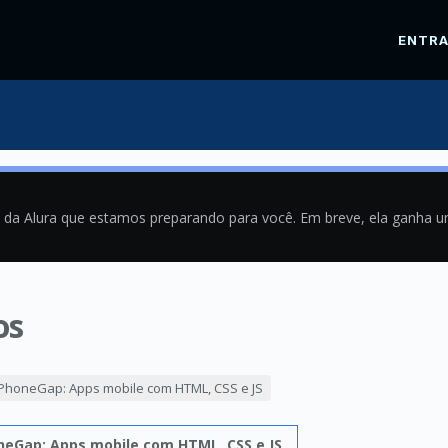
ENTR
a da Alura que estamos preparando para você. Em breve, ela ganha 
os
9
PhoneGap: Apps mobile com HTML, CSS e JS
neGap: Apps mobile com HTML, CSS e JS