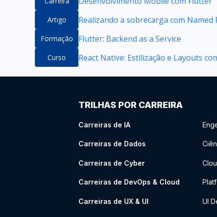
Desenvolvimento Mobile com Flutter
Carreira
Realizando a sobrecarga com Named P
Artigo
Flutter: Backend as a Service
Formação
React Native: Estilização e Layouts co
Curso
TRILHAS POR CARREIRA
Carreiras de IA
Enge
Carreiras de Dados
Ciên
Carreiras de Cyber
Clou
Carreiras de DevOps & Cloud
Plat
Carreiras de UX & UI
UI D