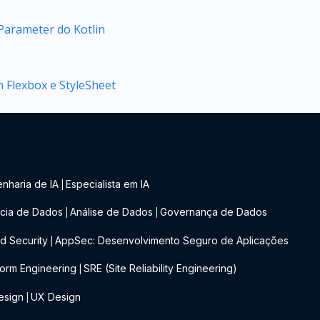
arameter do Kotlin
m Flexbox e StyleSheet
nharia de IA
Especialista em IA
|
cia de Dados
Análise de Dados
Governança de Dados
|
|
d Security
AppSec: Desenvolvimento Seguro de Aplicações
|
form Engineering
SRE (Site Reliability Engineering)
|
esign
UX Design
|