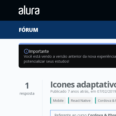
FÓRUM
Importante
Você está vendo a versão anterior da nova experiênci
potencializar seus estudos!
Icones adaptativ
1
Publicado 7 anos atrás
, em 07/02/201
resposta
Mobile
React Native
Cordova & 
Referente ao curso
Cordova & Pho