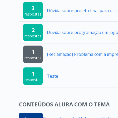
3
Dúvida sobre projeto final para o cl
respostas
2
Duvida sobre programação em jogo
respostas
1
[Reclamação] Problema com a impres
respostas
1
Teste
respostas
CONTEÚDOS ALURA COM O TEMA