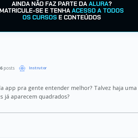
AINDA NÃO FAZ PARTE DA
ALURA
?
MATRICULE-SE E TENHA
ACESSO A TODOS
OS CURSOS
E CONTEÚDOS
6
posts
Instrutor
a app pra gente entender melhor? Talvez haja uma f
les já aparecem quadrados?