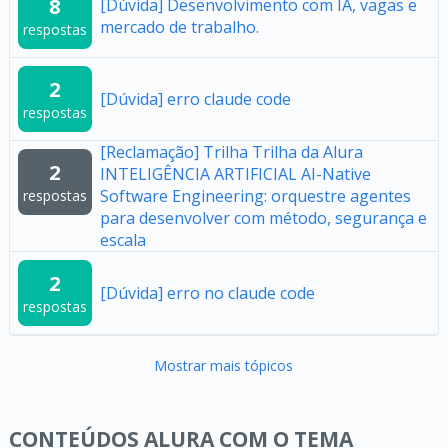
8
[Dúvida] Desenvolvimento com IA, vagas e
mercado de trabalho.
respostas
2
[Dúvida] erro claude code
respostas
[Reclamação] Trilha Trilha da Alura
2
INTELIGÊNCIA ARTIFICIAL AI-Native
Software Engineering: orquestre agentes
respostas
para desenvolver com método, segurança e
escala
2
[Dúvida] erro no claude code
respostas
Mostrar mais tópicos
CONTEÚDOS ALURA COM O TEMA