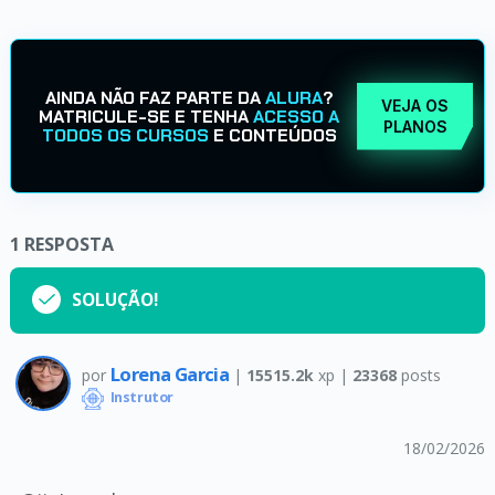
AINDA NÃO FAZ PARTE DA
ALURA
?
VEJA OS
MATRICULE-SE E TENHA
ACESSO A
PLANOS
TODOS OS CURSOS
E CONTEÚDOS
1
RESPOSTA
SOLUÇÃO!
Lorena Garcia
por
|
15515.2k
xp |
23368
posts
Instrutor
18/02/2026