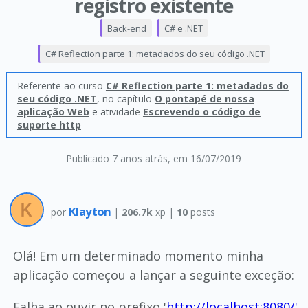
registro existente
Back-end
C# e .NET
C# Reflection parte 1: metadados do seu código .NET
Referente ao curso
C# Reflection parte 1: metadados do
seu código .NET
, no capítulo
O pontapé de nossa
aplicação Web
e atividade
Escrevendo o código de
suporte http
Publicado 7 anos atrás
, em 16/07/2019
Klayton
por
|
206.7k
xp |
10
posts
Olá! Em um determinado momento minha
aplicação começou a lançar a seguinte exceção:
Falha ao ouvir no prefixo '
http://localhost:8080/'