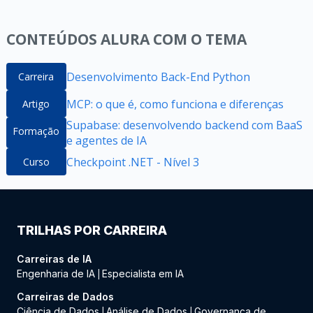
CONTEÚDOS ALURA COM O TEMA
Desenvolvimento Back-End Python
Carreira
MCP: o que é, como funciona e diferenças
Artigo
Supabase: desenvolvendo backend com BaaS
Formação
e agentes de IA
Checkpoint .NET - Nível 3
Curso
TRILHAS POR CARREIRA
Carreiras de IA
Engenharia de IA
Especialista em IA
|
Carreiras de Dados
Ciência de Dados
Análise de Dados
Governança de
|
|