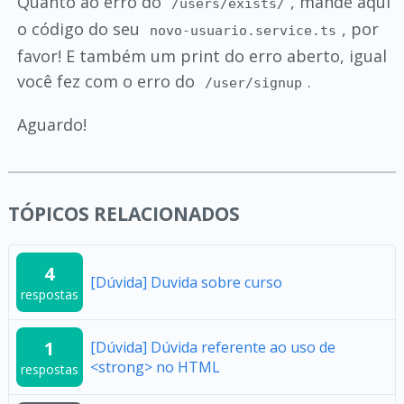
Quanto ao erro do
, mande aqui
/users/exists/
o código do seu
, por
novo-usuario.service.ts
favor! E também um print do erro aberto, igual
você fez com o erro do
.
/user/signup
Aguardo!
TÓPICOS RELACIONADOS
4
[Dúvida] Duvida sobre curso
respostas
1
[Dúvida] Dúvida referente ao uso de
<strong> no HTML
respostas