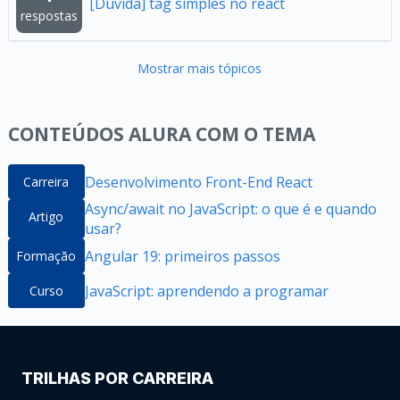
[Dúvida] tag simples no react
respostas
Mostrar mais tópicos
CONTEÚDOS ALURA COM O TEMA
Desenvolvimento Front-End React
Carreira
Async/await no JavaScript: o que é e quando
Artigo
usar?
Angular 19: primeiros passos
Formação
JavaScript: aprendendo a programar
Curso
TRILHAS POR CARREIRA