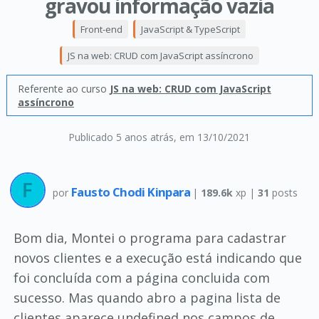
gravou informação vazia
Front-end
JavaScript & TypeScript
JS na web: CRUD com JavaScript assíncrono
Referente ao curso
JS na web: CRUD com JavaScript
assíncrono
Publicado 5 anos atrás
, em 13/10/2021
Fausto Chodi Kinpara
por
|
189.6k
xp |
31
posts
Bom dia, Montei o programa para cadastrar
novos clientes e a execução está indicando que
foi concluída com a página concluida com
sucesso. Mas quando abro a pagina lista de
clientes aparece undefined nos campos de