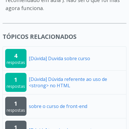
recomendado em aula ). Não sei o que foi mas
agora funciona.
TÓPICOS RELACIONADOS
4
[Dúvida] Duvida sobre curso
respostas
1
[Dúvida] Dúvida referente ao uso de
<strong> no HTML
respostas
1
sobre o curso de front-end
respostas
1