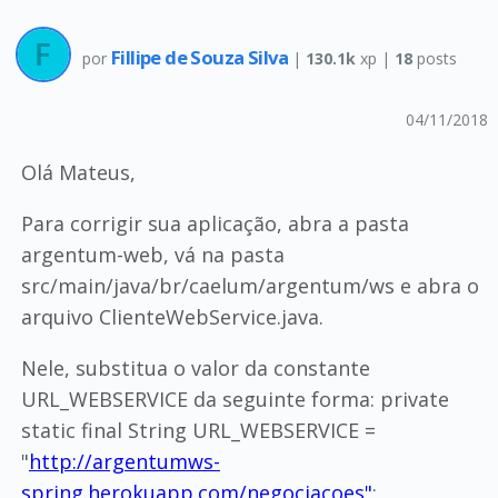
Fillipe de Souza Silva
por
|
130.1k
xp |
18
posts
04/11/2018
Olá Mateus,
Para corrigir sua aplicação, abra a pasta
argentum-web, vá na pasta
src/main/java/br/caelum/argentum/ws e abra o
arquivo ClienteWebService.java.
Nele, substitua o valor da constante
URL_WEBSERVICE da seguinte forma: private
static final String URL_WEBSERVICE =
"
http://argentumws-
spring.herokuapp.com/negociacoes"
;