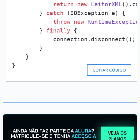
return
new
LeitorXML
().ca
        } 
catch
 (IOException e) {

throw
new
RuntimeExceptio
        } 
finally
 {

            connection.disconnect();

        }

    }

}
COPIAR CÓDIGO
AINDA NÃO FAZ PARTE DA
ALURA
?
VEJA OS
MATRICULE-SE E TENHA
ACESSO A
PLANOS