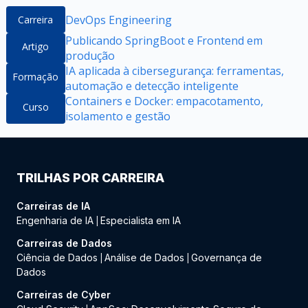
DevOps Engineering
Carreira
Publicando SpringBoot e Frontend em
Artigo
produção
IA aplicada à cibersegurança: ferramentas,
Formação
automação e detecção inteligente
Containers e Docker: empacotamento,
Curso
isolamento e gestão
TRILHAS POR CARREIRA
Carreiras de IA
Engenharia de IA
Especialista em IA
|
Carreiras de Dados
Ciência de Dados
Análise de Dados
Governança de
|
|
Dados
Carreiras de Cyber