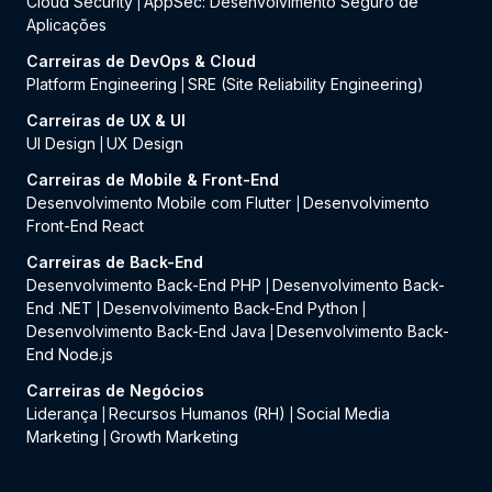
Cloud Security
AppSec: Desenvolvimento Seguro de
|
Aplicações
Carreiras de DevOps & Cloud
Platform Engineering
SRE (Site Reliability Engineering)
|
Carreiras de UX & UI
UI Design
UX Design
|
Carreiras de Mobile & Front-End
Desenvolvimento Mobile com Flutter
Desenvolvimento
|
Front-End React
Carreiras de Back-End
Desenvolvimento Back-End PHP
Desenvolvimento Back-
|
End .NET
Desenvolvimento Back-End Python
|
|
Desenvolvimento Back-End Java
Desenvolvimento Back-
|
End Node.js
Carreiras de Negócios
Liderança
Recursos Humanos (RH)
Social Media
|
|
Marketing
Growth Marketing
|