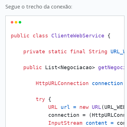
Segue o trecho da conexão:
public
class
ClienteWebService
 {

private
static
final
String
URL_W
public
 List<Negociacao> 
getNegoci
HttpURLConnection
connection
try
 {

URL
url
=
new
URL
(URL_WEB
            connection = (HttpURLConn
InputStream
content
=
 con