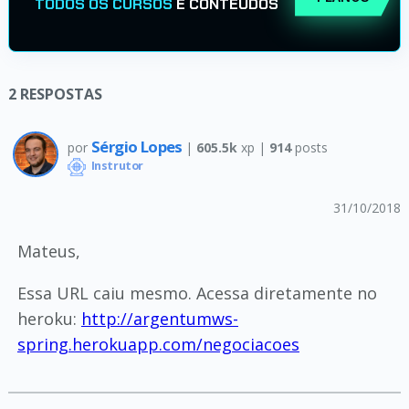
TODOS OS CURSOS
E CONTEÚDOS
2
RESPOSTAS
Sérgio Lopes
por
|
605.5k
xp |
914
posts
Instrutor
31/10/2018
Mateus,
Essa URL caiu mesmo. Acessa diretamente no
heroku:
http://argentumws-
spring.herokuapp.com/negociacoes