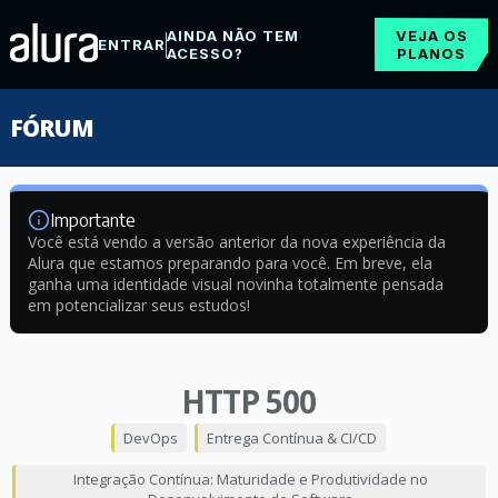
AINDA NÃO TEM
VEJA OS
ENTRAR
ACESSO?
PLANOS
FÓRUM
Importante
Você está vendo a versão anterior da nova experiência da
Alura que estamos preparando para você. Em breve, ela
ganha uma identidade visual novinha totalmente pensada
em potencializar seus estudos!
HTTP 500
DevOps
Entrega Contínua & CI/CD
Integração Contínua: Maturidade e Produtividade no