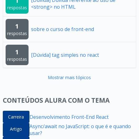
1
[Dúvida] Dúvida referente ao uso de
<strong> no HTML
respostas
1
sobre o curso de front-end
respostas
1
[Dúvida] tag simples no react
respostas
Mostrar mais tópicos
CONTEÚDOS ALURA COM O TEMA
Desenvolvimento Front-End React
Carreira
Async/await no JavaScript: o que é e quando
Artigo
usar?