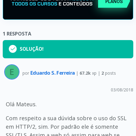
PLANOS
TODOS OS CURSOS
E CONTEÚDOS
1
RESPOSTA
SOLUÇÃO!
Eduardo S. Ferreira
por
|
67.2k
xp |
2
posts
03/08/2018
Olá Mateus.
Com respeito a sua dúvida sobre o uso do SSL
em HTTP/2, sim. Por padrão ele é somente
SSL/TLS. Assim a web só assim para web se