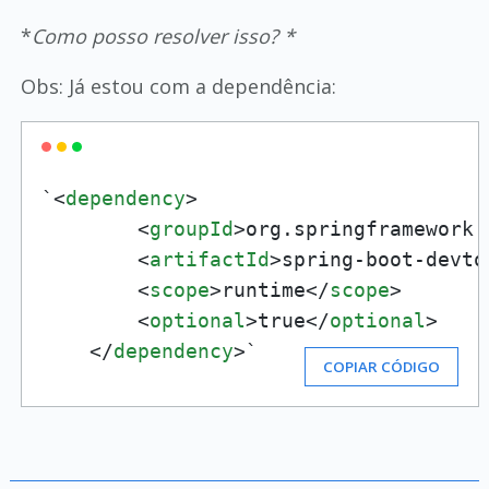
*
Como posso resolver isso? *
Obs: Já estou com a dependência:
`
<
dependency
>
<
groupId
>
org.springframework.
<
artifactId
>
spring-boot-devto
<
scope
>
runtime
</
scope
>
<
optional
>
true
</
optional
>
</
dependency
>
`
COPIAR CÓDIGO