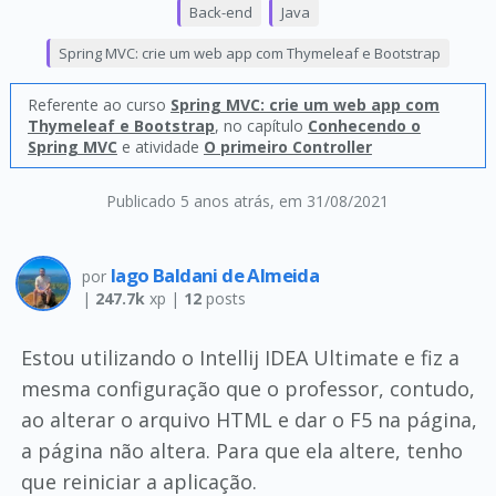
Back-end
Java
Spring MVC: crie um web app com Thymeleaf e Bootstrap
Referente ao curso
Spring MVC: crie um web app com
Thymeleaf e Bootstrap
, no capítulo
Conhecendo o
Spring MVC
e atividade
O primeiro Controller
Publicado 5 anos atrás
, em 31/08/2021
Iago Baldani de Almeida
por
|
247.7k
xp |
12
posts
Estou utilizando o Intellij IDEA Ultimate e fiz a
mesma configuração que o professor, contudo,
ao alterar o arquivo HTML e dar o F5 na página,
a página não altera. Para que ela altere, tenho
que reiniciar a aplicação.