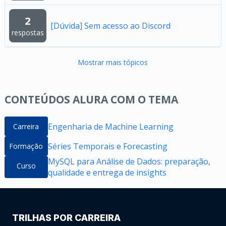
2
[Dúvida] Sem acesso ao Discord
respostas
Mostrar mais tópicos
CONTEÚDOS ALURA COM O TEMA
Engenharia de Machine Learning
Carreira
Séries Temporais e Forecasting
Formação
MySQL para Análise de Dados: preparação,
Curso
qualidade e entrega de insights
TRILHAS POR CARREIRA