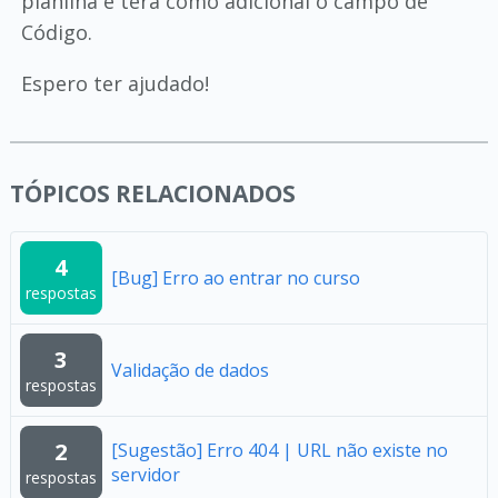
planilha e terá como adicional o campo de
Código.
Espero ter ajudado!
TÓPICOS RELACIONADOS
4
[Bug] Erro ao entrar no curso
respostas
3
Validação de dados
respostas
2
[Sugestão] Erro 404 | URL não existe no
servidor
respostas