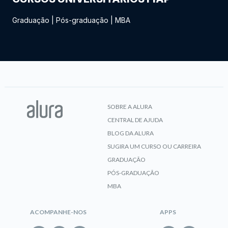
Graduação
|
Pós-graduação
|
MBA
SOBRE A ALURA
CENTRAL DE AJUDA
BLOG DA ALURA
SUGIRA UM CURSO OU CARREIRA
GRADUAÇÃO
PÓS-GRADUAÇÃO
MBA
ACOMPANHE-NOS
APPS