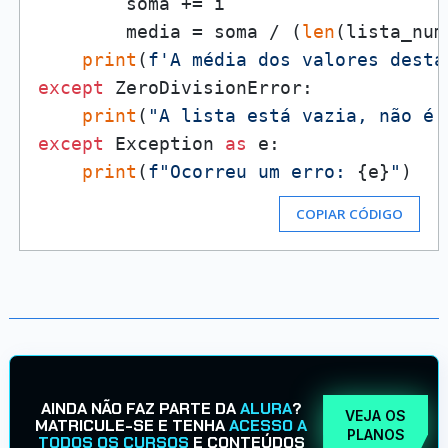
        soma += i

        media = soma / (
len
(lista_num)
print
(
f'A média dos valores desta
except
 ZeroDivisionError:

print
(
"A lista está vazia, não é 
except
 Exception 
as
 e:

print
(
f"Ocorreu um erro: 
{e}
"
COPIAR CÓDIGO
AINDA NÃO FAZ PARTE DA
ALURA
?
VEJA OS
MATRICULE-SE E TENHA
ACESSO A
PLANOS
TODOS OS CURSOS
E CONTEÚDOS