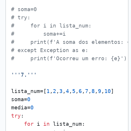
# soma=0
# try:
#     for i in lista_num:
#         soma+=i
#     print(f'A soma dos elementos: {
# except Exception as e:
#     print(f'Ocorreu um erro: {e}')
'''7.'''
lista_num=[
1
,
2
,
3
,
4
,
5
,
6
,
7
,
8
,
9
,
10
]

soma=
0
media=
0
try
:

for
 i 
in
 lista_num:
