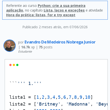
Referente ao curso
Python: crie a sua primeira
aplicação
, no capítulo
Lista, laços e exceções
e atividade
Hora da prática: listas, for e try except
Publicado 2 meses atrás
, em 07/06/2026
Evandro De Medeiros Nobrega Junior
por
|
16.7k
xp |
75
posts
Estudante
```
''' 1.'''
lista1 = [
1
,
2
,
3
,
4
,
5
,
6
,
7
,
8
,
9
,
10
]

lista2 = [
'Britney'
, 
'Madonna'
, 
'Beyo