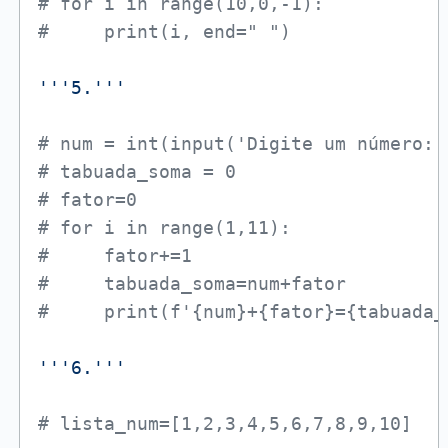
# for i in range(10,0,-1):
#     print(i, end=" ")
'''5.'''
# num = int(input('Digite um número: 
# tabuada_soma = 0
# fator=0
# for i in range(1,11):
#     fator+=1
#     tabuada_soma=num+fator
#     print(f'{num}+{fator}={tabuada_
'''6.'''
# lista_num=[1,2,3,4,5,6,7,8,9,10]