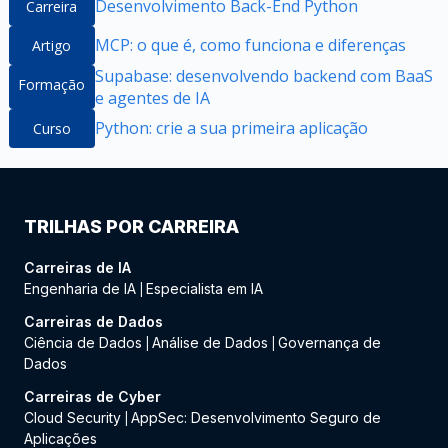
Desenvolvimento Back-End Python
Carreira
MCP: o que é, como funciona e diferenças
Artigo
Supabase: desenvolvendo backend com BaaS
Formação
e agentes de IA
Python: crie a sua primeira aplicação
Curso
TRILHAS POR CARREIRA
Carreiras de IA
Engenharia de IA
Especialista em IA
|
Carreiras de Dados
Ciência de Dados
Análise de Dados
Governança de
|
|
Dados
Carreiras de Cyber
Cloud Security
AppSec: Desenvolvimento Seguro de
|
Aplicações