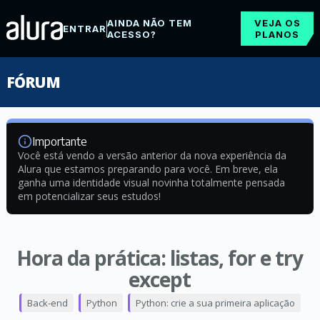
AINDA NÃO TEM
VEJA OS
ENTRAR
ACESSO?
PLANOS
FÓRUM
Importante
Você está vendo a versão anterior da nova experiência da
Alura que estamos preparando para você. Em breve, ela
ganha uma identidade visual novinha totalmente pensada
em potencializar seus estudos!
Hora da prática: listas, for e try
except
Back-end
Python
Python: crie a sua primeira aplicação