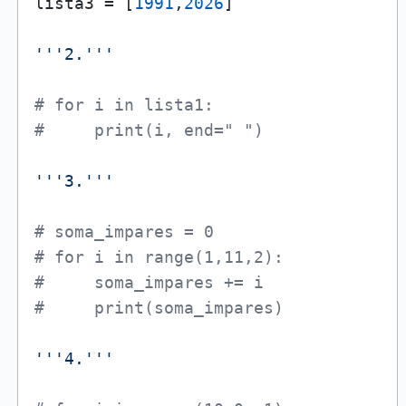
lista3 = [
1991
,
2026
]

'''2.'''
# for i in lista1:
#     print(i, end=" ")
'''3.'''
# soma_impares = 0
# for i in range(1,11,2):
#     soma_impares += i
#     print(soma_impares)
'''4.'''