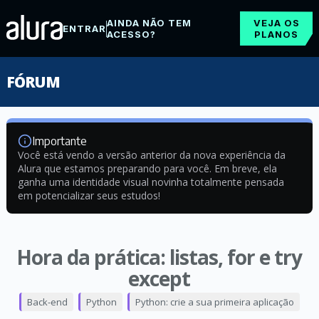
AINDA NÃO TEM
VEJA OS
ENTRAR
ACESSO?
PLANOS
FÓRUM
Importante
Você está vendo a versão anterior da nova experiência da
Alura que estamos preparando para você. Em breve, ela
ganha uma identidade visual novinha totalmente pensada
em potencializar seus estudos!
Hora da prática: listas, for e try
except
Back-end
Python
Python: crie a sua primeira aplicação