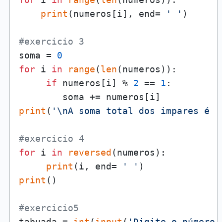
print
(numeros[i], end= 
' '
)

#exercicio 3
soma = 
0
for
 i 
in
range
(
len
(numeros)):

if
 numeros[i] % 
2
 == 
1
:

print
(
'\nA soma total dos impares é '
#exercicio 4
for
 i 
in
reversed
(numeros):

print
(i, end= 
' '
print
()

#exercicio5
tabuada = 
int
(
input
(
'Digite o número 