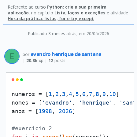
Referente ao curso
Python: crie a sua primeira
aplicação
, no capítulo
Lista, laços e exceções
e atividade
Hora da prática: listas, for e try except
Publicado 3 meses atrás
, em 20/05/2026
evandro henrique de santana
por
|
20.8k
xp |
12
posts
numeros = [
1
,
2
,
3
,
4
,
5
,
6
,
7
,
8
,
9
,
10
]

nomes = [
'evandro'
, 
'henrique'
, 
'sant
anos = [
1998
, 
2026
]

#exercicio 2
for
 i 
in
range
(
len
(numeros)):
