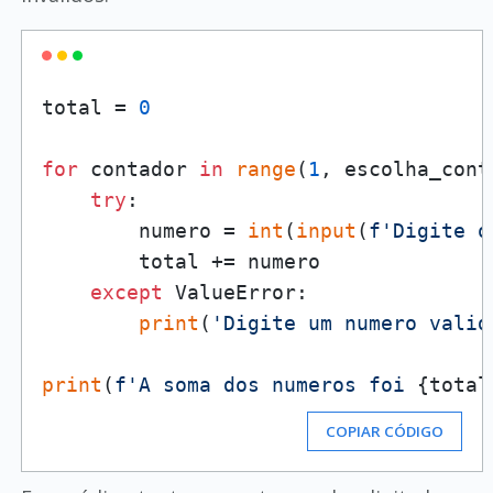
total = 
0
for
 contador 
in
range
(
1
, escolha_cont
try
:

        numero = 
int
(
input
(
f'Digite o
        total += numero

except
 ValueError:

print
(
'Digite um numero valid
print
(
f'A soma dos numeros foi 
{total
COPIAR CÓDIGO