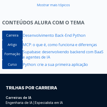
Mostrar mais tópicos
CONTEÚDOS ALURA COM O TEMA
Desenvolvimento Back-End Python
Carreira
MCP: o que é, como funciona e diferenças
Artigo
Supabase: desenvolvendo backend com BaaS
Formação
e agentes de IA
Python: crie a sua primeira aplicação
Curso
TRILHAS POR CARREIRA
Carreiras de IA
Engenharia de IA
Especialista em IA
|