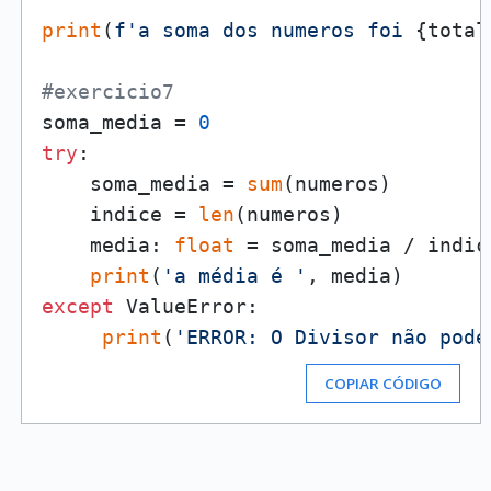
print
(
f'a soma dos numeros foi 
{total
#exercicio7
soma_media = 
0
try
:

    soma_media = 
sum
(numeros)

    indice = 
len
(numeros)

    media: 
float
 = soma_media / indice
print
(
'a média é '
except
 ValueError:

print
(
'ERROR: O Divisor não pode
COPIAR CÓDIGO