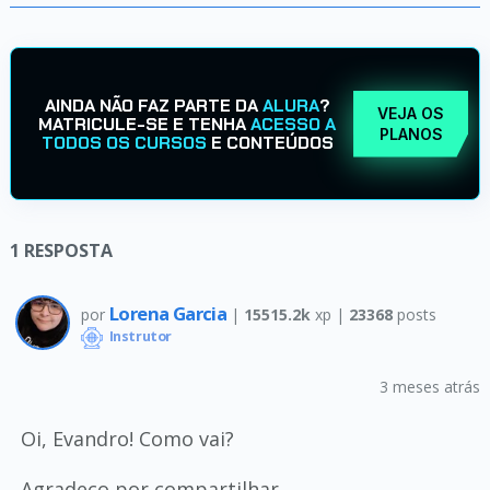
AINDA NÃO FAZ PARTE DA
ALURA
?
VEJA OS
MATRICULE-SE E TENHA
ACESSO A
PLANOS
TODOS OS CURSOS
E CONTEÚDOS
1
RESPOSTA
Lorena Garcia
por
|
15515.2k
xp |
23368
posts
Instrutor
3 meses atrás
Oi, Evandro! Como vai?
Agradeço por compartilhar.