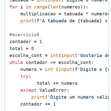
for
 i 
in
range
(
len
(numeros)):

    multiplicacao = tabuada * numeros[
print
(
f'A tabuada de 
{tabuada}
 x 
#exercicio6
contador = 
1
total = 
0
escolha_cont = 
int
(
input
(
'Gostaria de
while
 contador <= escolha_cont:

    numero = 
int
 (
input
(
f'Digite o 
{c
try
:

          total += numero

except
 ValueError:

print
(
'Digite um numero válid
    contador += 
1