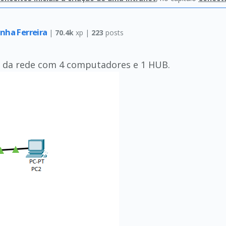
nha Ferreira
|
70.4k
xp |
223
posts
 da rede com 4 computadores e 1 HUB.