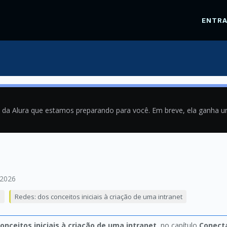
ENTR
a da Alura que estamos preparando para você. Em breve, ela ganha 
/2026
s
Redes: dos conceitos iniciais à criação de uma intranet
onceitos iniciais à criação de uma intranet
, no capítulo
Conect