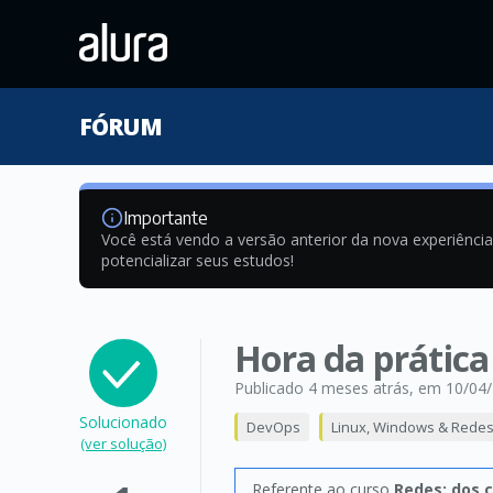
FÓRUM
Importante
Você está vendo a versão anterior da nova experiênci
potencializar seus estudos!
Hora da prática
Publicado 4 meses atrás
, em 10/04
Solucionado
DevOps
Linux, Windows & Rede
(ver solução)
Referente ao curso
Redes: dos c