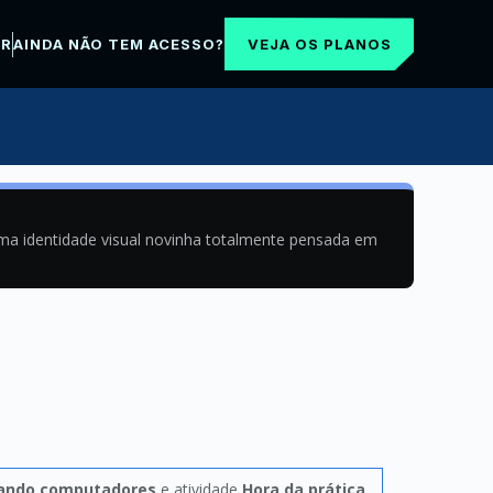
VEJA OS PLANOS
AR
AINDA NÃO TEM ACESSO?
uma identidade visual novinha totalmente pensada em
ando computadores
e atividade
Hora da prática