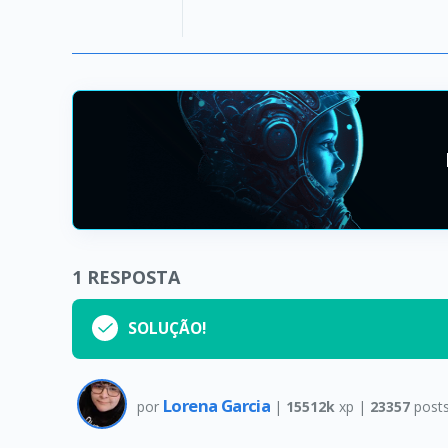
1
RESPOSTA
SOLUÇÃO!
Lorena Garcia
por
|
15512k
xp |
23357
post