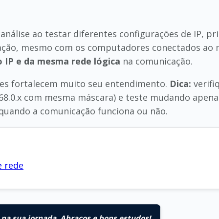
análise ao testar diferentes configurações de IP, 
ção, mesmo com os computadores conectados ao m
IP e da mesma rede lógica
na comunicação.
eles fortalecem muito seu entendimento.
Dica:
verifi
68.0.x com mesma máscara) e teste mudando apenas
 quando a comunicação funciona ou não.
e rede
na sua jornada. Abraços e bons estudos!