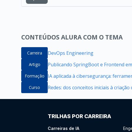
CONTEÚDOS ALURA COM O TEMA
DevOps Engineering
Carreira
Publicando SpringBoot e Frontend e
Artigo
IA aplicada à cibersegurança: ferrame
Formação
Redes: dos conceitos iniciais à criação
Curso
TRILHAS POR CARREIRA
Carreiras de IA
Enge