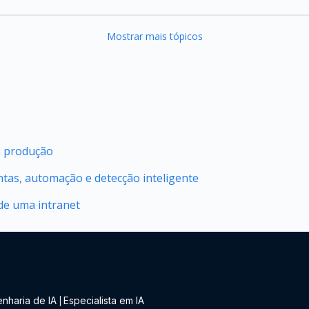
Mostrar mais tópicos
m produção
ntas, automação e detecção inteligente
 de uma intranet
nharia de IA
Especialista em IA
|