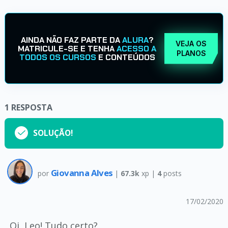
AINDA NÃO FAZ PARTE DA
ALURA
?
VEJA OS
MATRICULE-SE E TENHA
ACESSO A
PLANOS
TODOS OS CURSOS
E CONTEÚDOS
1
RESPOSTA
SOLUÇÃO!
Giovanna Alves
por
|
67.3k
xp |
4
posts
17/02/2020
Oi, Leo! Tudo certo?