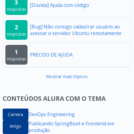
3
[Dúvida] Ajuda com código
respostas
2
[Bug] Não consigo cadastrar usuário ao
acessar o servidor Ubuntu remotamente
respostas
1
PRECISO DE AJUDA
respostas
Mostrar mais tópicos
CONTEÚDOS ALURA COM O TEMA
DevOps Engineering
Carreira
Publicando SpringBoot e Frontend em
Artigo
produção