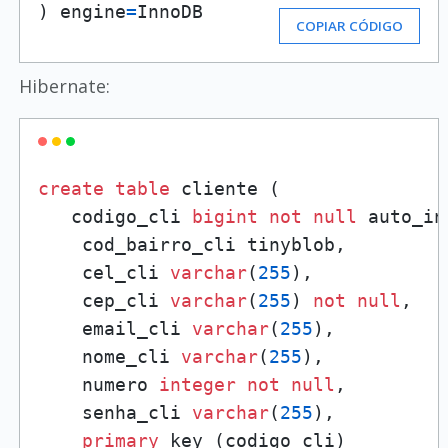
) engine
=
InnoDB
COPIAR CÓDIGO
Hibernate:
create
table
 cliente (

   codigo_cli 
bigint
not
null
 auto_in
    cod_bairro_cli tinyblob,

    cel_cli 
varchar
(
255
),

    cep_cli 
varchar
(
255
) 
not
null
,

    email_cli 
varchar
(
255
),

    nome_cli 
varchar
(
255
),

    numero 
integer
not
null
,

    senha_cli 
varchar
(
255
),

primary
 key (codigo_cli)
