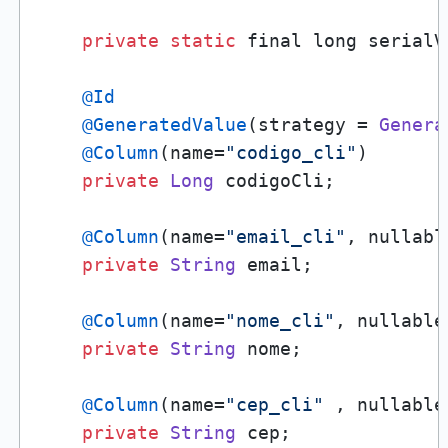
private
static
 final long serialV
@Id
@GeneratedValue
(strategy = 
Genera
@Column
(name=
"codigo_cli"
)

private
Long
 codigoCli;

@Column
(name=
"email_cli"
, nullabl
private
String
 email;

@Column
(name=
"nome_cli"
, nullable
private
String
 nome;

@Column
(name=
"cep_cli"
 , nullable
private
String
 cep;
