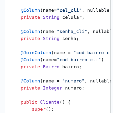
@Column
(name=
"cel_cli"
, nullable 
private
String
 celular;

@Column
(name=
"senha_cli"
, nullabl
private
String
 senha;

@JoinColumn
(name = 
"cod_bairro_cl
@Column
(name=
"cod_bairro_cli"
)

private
Bairro
 bairro;

@Column
(name = 
"numero"
, nullable
private
Integer
 numero;

public
Cliente
() {

super
();
