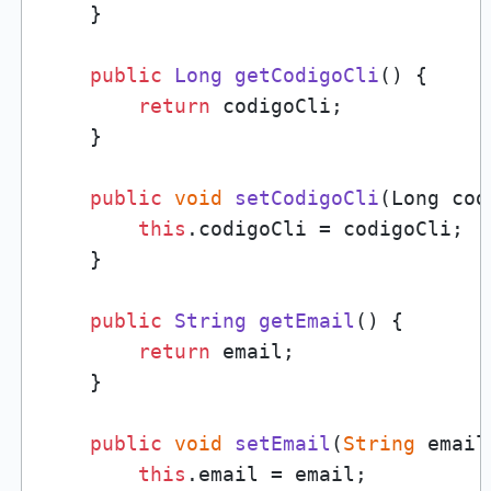
    }

public
Long
getCodigoCli
(
) {

return
 codigoCli;

    }

public
void
setCodigoCli
(
Long cod
this
.
codigoCli
 = codigoCli;

    }

public
String
getEmail
(
) {

return
 email;

    }

public
void
setEmail
(
String
 email
this
.
email
 = email;
