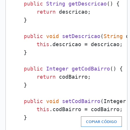
public
String
getDescricao
(
) {

return
 descricao;

    }

public
void
setDescricao
(
String
 d
this
.
descricao
 = descricao;

    }

public
Integer
getCodBairro
(
) {

return
 codBairro;

    }

public
void
setCodBairro
(
Integer 
this
.
codBairro
 = codBairro;

    }
COPIAR CÓDIGO