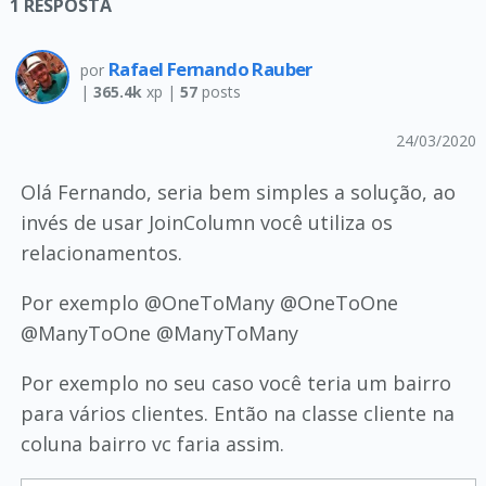
1
RESPOSTA
Rafael Fernando Rauber
por
|
365.4k
xp |
57
posts
24/03/2020
Olá Fernando, seria bem simples a solução, ao
invés de usar JoinColumn você utiliza os
relacionamentos.
Por exemplo @OneToMany @OneToOne
@ManyToOne @ManyToMany
Por exemplo no seu caso você teria um bairro
para vários clientes. Então na classe cliente na
coluna bairro vc faria assim.