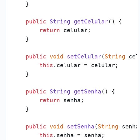
    }

public
String
getCelular
(
) {

return
 celular;

    }

public
void
setCelular
(
String
 cel
this
.
celular
 = celular;

    }

public
String
getSenha
(
) {

return
 senha;

    }

public
void
setSenha
(
String
 senha
this
.
senha
 = senha;
