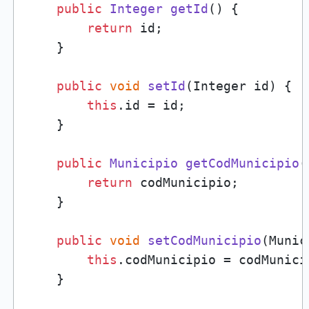
public
Integer
getId
(
) {

return
 id;

    }

public
void
setId
(
Integer id
) {

this
.
id
 = id;

    }

public
Municipio
getCodMunicipio
(
return
 codMunicipio;

    }

public
void
setCodMunicipio
(
Munic
this
.
codMunicipio
 = codMunicip
    }
