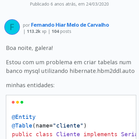
Publicado 6 anos atrás
, em 24/03/2020
Fernando Hiar Melo de Carvalho
por
|
113.2k
xp |
104
posts
Boa noite, galera!
Estou com um problema em criar tabelas num
banco mysql utilizando hibernate.hbm2ddl.auto
minhas entidades:
@Entity
@Table
(name=
"cliente"
public
class
Cliente
implements
Seria