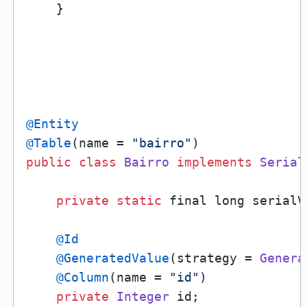
    }    

@Entity
@Table
(name = 
"bairro"
public
class
Bairro
implements
Serial
private
static
 final long serialV
@Id
@GeneratedValue
(strategy = 
Genera
@Column
(name = 
"id"
)

private
Integer
 id;
