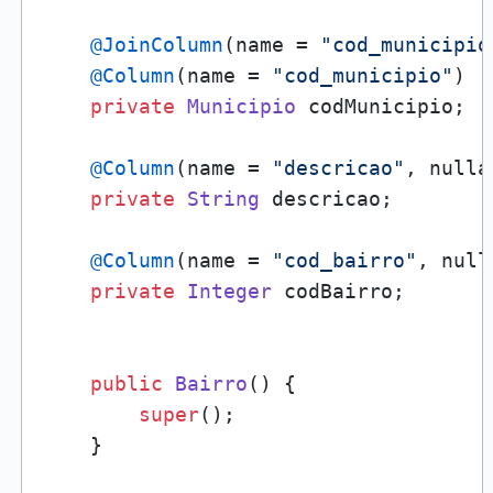
@JoinColumn
(name = 
"cod_municipio
@Column
(name = 
"cod_municipio"
)

private
Municipio
 codMunicipio;

@Column
(name = 
"descricao"
, nulla
private
String
 descricao;

@Column
(name = 
"cod_bairro"
, null
private
Integer
 codBairro;

public
Bairro
() {

super
();

    }
