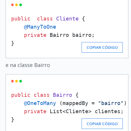
public
class
Cliente
 {

@ManyToOne
private
 Bairro bairro;

}
COPIAR CÓDIGO
e na classe Bairro
public
class
Bairro
 {

@OneToMany
 (mappedBy = 
"bairro"
)

private
 List<Cliente> clientes;

}
COPIAR CÓDIGO