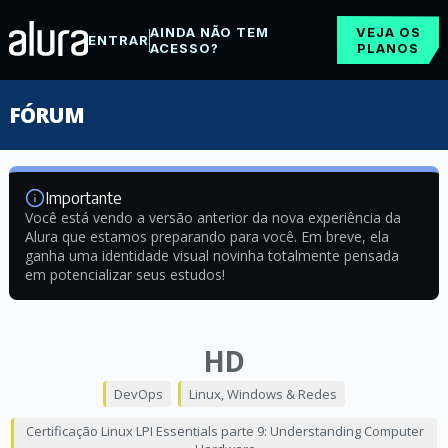
AINDA NÃO TEM
VEJA OS
ENTRAR
ACESSO?
PLANOS
FÓRUM
Importante
Você está vendo a versão anterior da nova experiência da
Alura que estamos preparando para você. Em breve, ela
ganha uma identidade visual novinha totalmente pensada
em potencializar seus estudos!
HD
DevOps
Linux, Windows & Redes
Certificação Linux LPI Essentials parte 9: Understanding Computer