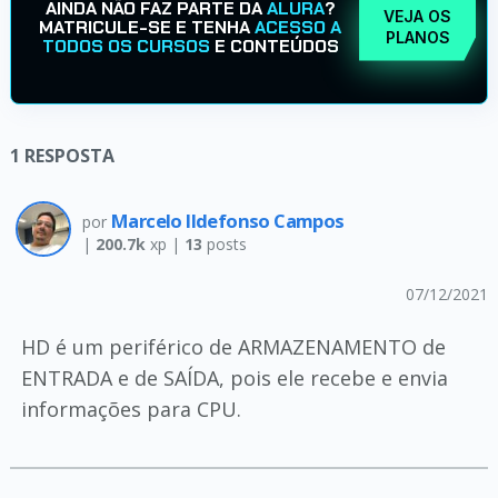
AINDA NÃO FAZ PARTE DA
ALURA
?
VEJA OS
MATRICULE-SE E TENHA
ACESSO A
PLANOS
TODOS OS CURSOS
E CONTEÚDOS
1
RESPOSTA
Marcelo Ildefonso Campos
por
|
200.7k
xp |
13
posts
07/12/2021
HD é um periférico de ARMAZENAMENTO de
ENTRADA e de SAÍDA, pois ele recebe e envia
informações para CPU.