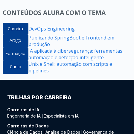
CONTEÚDOS ALURA COM O TEMA
DevOps Engineering
Carreira
Publicando SpringBoot e Frontend em
Artigo
produção
IA aplicada à cibersegurança: ferramentas,
Formação
automação e detecção inteligente
Unix e Shell: automação com scripts e
Curso
pipelines
TRILHAS POR CARREIRA
Carreiras de IA
Engenharia de IA
Especialista em IA
|
Carreiras de Dados
Ciência de Dados
Análise de Dados
Governança de
|
|