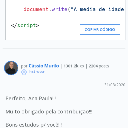
document
.
write
(
"A media de idade 
</
script
>
COPIAR CÓDIGO
Cássio Murilo
por
|
1301.2k
xp |
2204
posts
Instrutor
31/03/2020
Perfeito, Ana Paula!!!
Muito obrigado pela contribuição!!!
Bons estudos p/ você!!!