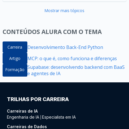
Mostrar mais tópicos
CONTEÚDOS ALURA COM O TEMA
Desenvolvimento Back-End Python
Carreira
MCP: o que é, como funciona e diferenças
Artigo
Supabase: desenvolvendo backend com BaaS
Formação
e agentes de IA
TRILHAS POR CARREIRA
Carreiras de IA
Engenharia de IA
Especialista em IA
|
Carreiras de Dados