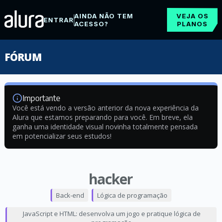
AINDA NÃO TEM
VEJA OS
ENTRAR
ACESSO?
PLANOS
FÓRUM
Importante
Você está vendo a versão anterior da nova experiência da
Alura que estamos preparando para você. Em breve, ela
ganha uma identidade visual novinha totalmente pensada
em potencializar seus estudos!
hacker
Back-end
Lógica de programação
JavaScript e HTML: desenvolva um jogo e pratique lógica de