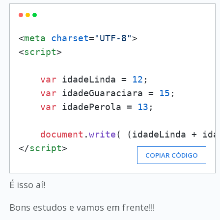
<
meta
charset
=
"UTF-8"
>
<
script
>
var
 idadeLinda = 
12
;

var
 idadeGuaraciara = 
15
;

var
 idadePerola = 
13
;

document
.
write
( (idadeLinda + ida
</
script
>
COPIAR CÓDIGO
É isso aí!
Bons estudos e vamos em frente!!!