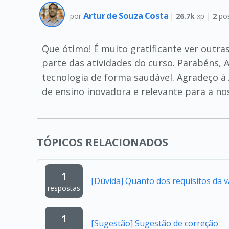
Artur de Souza Costa
por
|
26.7k
xp |
2
po
Que ótimo! É muito gratificante ver outra
parte das atividades do curso. Parabéns, 
tecnologia de forma saudável. Agradeço 
de ensino inovadora e relevante para a no
TÓPICOS RELACIONADOS
1
[Dúvida] Quanto dos requisitos da 
respostas
1
[Sugestão] Sugestão de correção