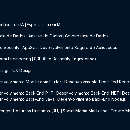
nharia de IA
Especialista em IA
|
cia de Dados
Análise de Dados
Governança de Dados
|
|
d Security
AppSec: Desenvolvimento Seguro de Aplicações
|
form Engineering
SRE (Site Reliability Engineering)
|
esign
UX Design
|
nvolvimento Mobile com Flutter
Desenvolvimento Front-End Reac
|
envolvimento Back-End PHP
Desenvolvimento Back-End .NET
Des
|
|
envolvimento Back-End Java
Desenvolvimento Back-End Node.js
|
rança
Recursos Humanos (RH)
Social Media Marketing
Growth Ma
|
|
|