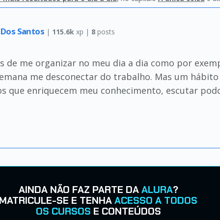
 Dos Santos
|
115.6k
xp |
8
posts
os de me organizar no meu dia a dia como por exem
 semana me desconectar do trabalho. Mas um hábito q
igos que enriquecem meu conhecimento, escutar podca
AINDA NÃO FAZ PARTE DA
ALURA
?
MATRICULE-SE E TENHA
ACESSO A TODOS
OS CURSOS
E CONTEÚDOS