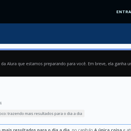
ENTR
a da Alura que estamos preparando para você. Em breve, ela ganha 
4
oco: trazendo mais resultados para o dia a dia
 mais resultados para o dia a dia
, no capítulo
A única coisa
e at