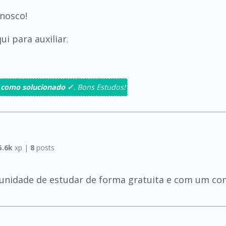
nosco!
i para auxiliar.
 como solucionado ✓
. Bons Estudos!
5.6k
xp |
8
posts
unidade de estudar de forma gratuita e com um con