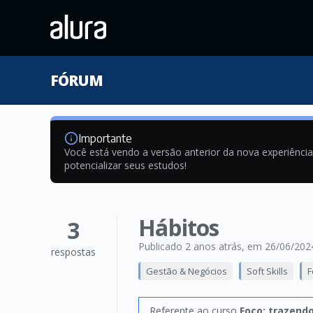
FÓRUM
Importante
Você está vendo a versão anterior da nova experiênci
potencializar seus estudos!
Hábitos
3
Publicado 2 anos atrás
, em 26/06/202
respostas
Gestão & Negócios
Soft Skills
F
Referente ao curso
Foco: trazendo