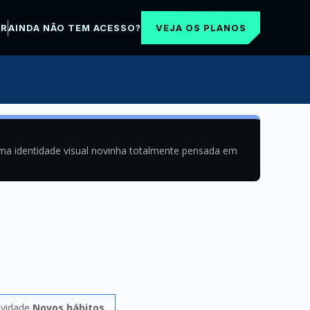
VEJA OS PLANOS
AR
AINDA NÃO TEM ACESSO?
uma identidade visual novinha totalmente pensada em
ividade
Novos hábitos