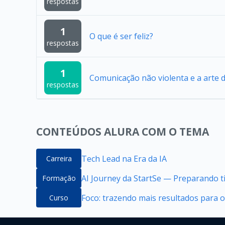
respostas
1
O que é ser feliz?
respostas
1
Comunicação não violenta e a arte 
respostas
CONTEÚDOS ALURA COM O TEMA
Tech Lead na Era da IA
Carreira
AI Journey da StartSe — Preparando ti
Formação
Foco: trazendo mais resultados para o 
Curso