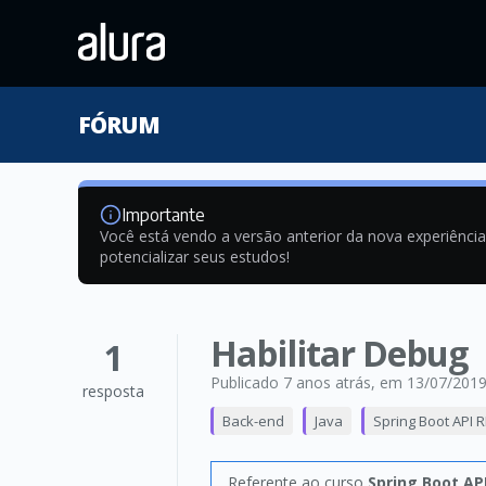
FÓRUM
Importante
Você está vendo a versão anterior da nova experiênci
potencializar seus estudos!
Habilitar Debug
1
Publicado 7 anos atrás
, em 13/07/201
resposta
Back-end
Java
Spring Boot API 
Referente ao curso
Spring Boot AP