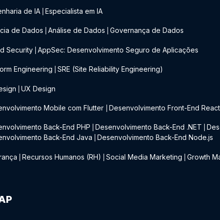
nharia de IA
Especialista em IA
|
cia de Dados
Análise de Dados
Governança de Dados
|
|
d Security
AppSec: Desenvolvimento Seguro de Aplicações
|
form Engineering
SRE (Site Reliability Engineering)
|
esign
UX Design
|
nvolvimento Mobile com Flutter
Desenvolvimento Front-End Reac
|
envolvimento Back-End PHP
Desenvolvimento Back-End .NET
Des
|
|
envolvimento Back-End Java
Desenvolvimento Back-End Node.js
|
rança
Recursos Humanos (RH)
Social Media Marketing
Growth Ma
|
|
|
IAP