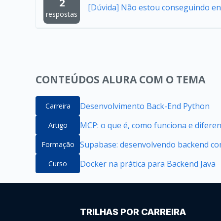
2
[Dúvida] Não estou conseguindo en
respostas
CONTEÚDOS ALURA COM O TEMA
Desenvolvimento Back-End Python
Carreira
MCP: o que é, como funciona e difere
Artigo
Supabase: desenvolvendo backend com
Formação
Docker na prática para Backend Java
Curso
TRILHAS POR CARREIRA