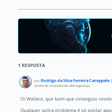
1
RESPOSTA
Rodrigo da Silva Ferreira Caneppele
por
Gestor de conteúdos de cibersegurança
Oi Wallace, que bom que conseguiu resolv
Qualquer outra problema é só postar aqu