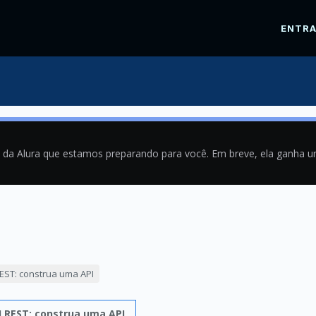
ENTR
a da Alura que estamos preparando para você. Em breve, ela ganha 
9
REST: construa uma API
I REST: construa uma API