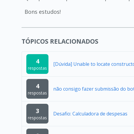
Bons estudos!
TÓPICOS RELACIONADOS
4
[Dúvida] Unable to locate construc
respostas
4
não consigo fazer submissão do bo
respostas
3
Desafio: Calculadora de despesas
respostas