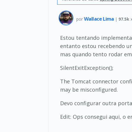
Wallace Lima
por
|
97.5k
x
Estou tentando implementar 
entanto estou recebendo um
mas quando tento rodar em
SilentExitException();
The Tomcat connector config
may be misconfigured.
Devo configurar outra port
Edit: Ops consegui aqui, o 