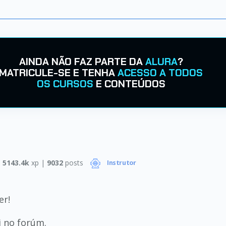
AINDA NÃO FAZ PARTE DA
ALURA
?
MATRICULE-SE E TENHA
ACESSO A TODOS
OS CURSOS
E CONTEÚDOS
|
5143.4k
xp |
9032
posts
Instrutor
er!
i no forúm.