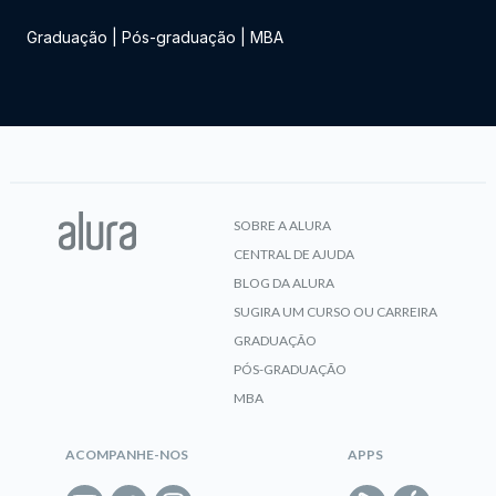
Graduação
|
Pós-graduação
|
MBA
SOBRE A ALURA
CENTRAL DE AJUDA
BLOG DA ALURA
SUGIRA UM CURSO OU CARREIRA
GRADUAÇÃO
PÓS-GRADUAÇÃO
MBA
ACOMPANHE-NOS
APPS