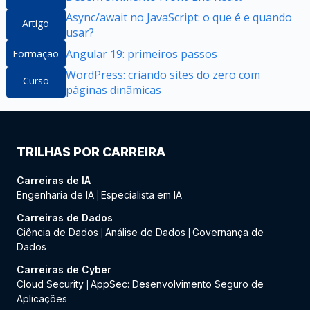
Async/await no JavaScript: o que é e quando
Artigo
usar?
Angular 19: primeiros passos
Formação
WordPress: criando sites do zero com
Curso
páginas dinâmicas
TRILHAS POR CARREIRA
Carreiras de IA
Engenharia de IA
Especialista em IA
|
Carreiras de Dados
Ciência de Dados
Análise de Dados
Governança de
|
|
Dados
Carreiras de Cyber
Cloud Security
AppSec: Desenvolvimento Seguro de
|
Aplicações