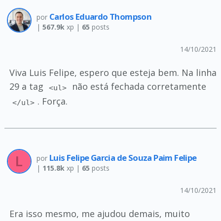
Carlos Eduardo Thompson
por
|
567.9k
xp |
65
posts
14/10/2021
Viva Luis Felipe, espero que esteja bem. Na linha
29 a tag
não está fechada corretamente
<ul>
. Força.
</ul>
Luis Felipe Garcia de Souza Paim Felipe
por
|
115.8k
xp |
65
posts
14/10/2021
Era isso mesmo, me ajudou demais, muito