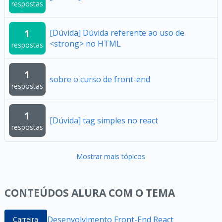
respostas
1
[Dúvida] Dúvida referente ao uso de
<strong> no HTML
respostas
1
sobre o curso de front-end
respostas
1
[Dúvida] tag simples no react
respostas
Mostrar mais tópicos
CONTEÚDOS ALURA COM O TEMA
Desenvolvimento Front-End React
Carreira