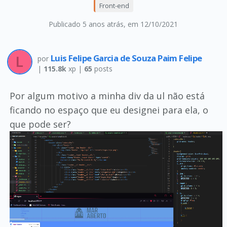
Front-end
Publicado 5 anos atrás
, em 12/10/2021
Luis Felipe Garcia de Souza Paim Felipe
por
|
115.8k
xp |
65
posts
Por algum motivo a minha div da ul não está
ficando no espaço que eu designei para ela, o
que pode ser?