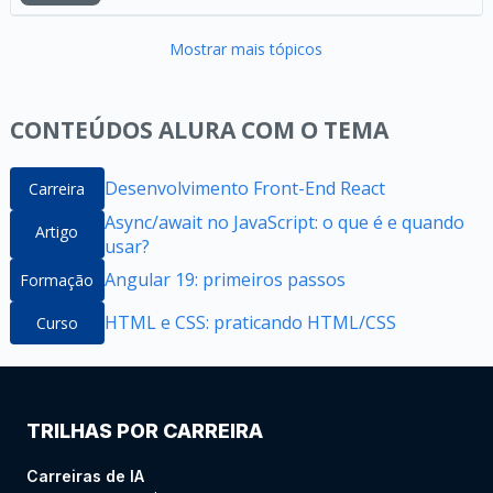
Mostrar mais tópicos
CONTEÚDOS ALURA COM O TEMA
Desenvolvimento Front-End React
Carreira
Async/await no JavaScript: o que é e quando
Artigo
usar?
Angular 19: primeiros passos
Formação
HTML e CSS: praticando HTML/CSS
Curso
TRILHAS POR CARREIRA
Carreiras de IA