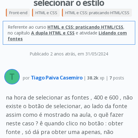
selecionar o estilo
Front-end
HTML e CSS
HTML e CSS: praticando HTML/CSS
Referente ao curso
HTML e CSS: praticando HTML/CSS
,
no capítulo
A dupla HTML e CSS
e atividade
Lidando com
fontes
Publicado 2 anos atrás
, em 31/05/2024
Tiago Paiva Casemiro
por
|
38.2k
xp |
7
posts
na hora de selecionar as fontes , 400 e 600 , não
existe o botão de selecionar, ao lado da fonte
assim como é mostrado na aula, o quẽ fazer
neste caso ? ê quando clico no botão : obter
fonte , só dá pra obter uma apenas, não