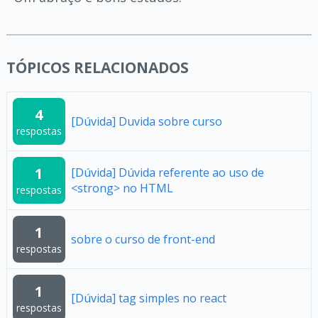
TÓPICOS RELACIONADOS
4
[Dúvida] Duvida sobre curso
respostas
1
[Dúvida] Dúvida referente ao uso de
<strong> no HTML
respostas
1
sobre o curso de front-end
respostas
1
[Dúvida] tag simples no react
respostas