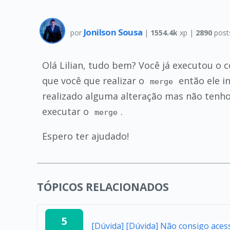
Jonilson Sousa
por
|
1554.4k
xp |
2890
post
Olá Lilian, tudo bem? Você já executou o
que você que realizar o
então ele i
merge
realizado alguma alteração mas não tenho
executar o
.
merge
Espero ter ajudado!
TÓPICOS RELACIONADOS
5
[Dúvida] [Dúvida] Não consigo aces