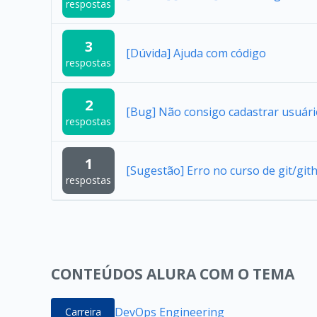
respostas
3
[Dúvida] Ajuda com código
respostas
2
[Bug] Não consigo cadastrar usuár
respostas
1
[Sugestão] Erro no curso de git/git
respostas
CONTEÚDOS ALURA COM O TEMA
DevOps Engineering
Carreira