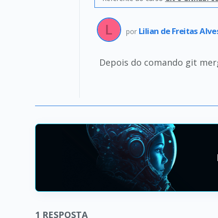
Lilian de Freitas Alv
por
Depois do comando git merg
1
RESPOSTA