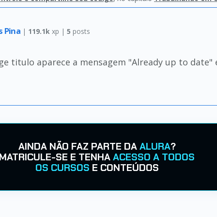
es Pina
|
119.1k
xp |
5
posts
e titulo aparece a mensagem "Already up to date" 
AINDA NÃO FAZ PARTE DA
ALURA
?
MATRICULE-SE E TENHA
ACESSO A TODOS
OS CURSOS
E CONTEÚDOS