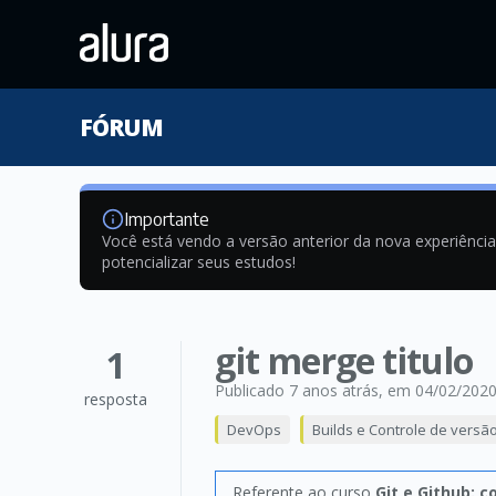
FÓRUM
Importante
Você está vendo a versão anterior da nova experiênci
potencializar seus estudos!
git merge titulo
1
Publicado 7 anos atrás
, em 04/02/202
resposta
DevOps
Builds e Controle de versã
Referente ao curso
Git e Github: 