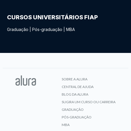
CURSOS UNIVERSITÁRIOS FIAP
Graduação
|
Pós-graduação
|
MBA
SOBRE A ALURA
CENTRAL DE AJUDA
BLOG DA ALURA
SUGIRA UM CURSO OU CARREIRA
GRADUAÇÃO
PÓS-GRADUAÇÃO
MBA