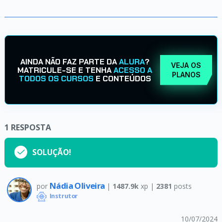
AINDA NÃO FAZ PARTE DA
ALURA
?
VEJA OS
MATRICULE-SE E TENHA
ACESSO A
PLANOS
TODOS OS CURSOS
E CONTEÚDOS
1
RESPOSTA
SOLUÇÃO!
Nádia Oliveira
por
|
1487.9k
xp |
2381
posts
Instrutor
10/07/2024