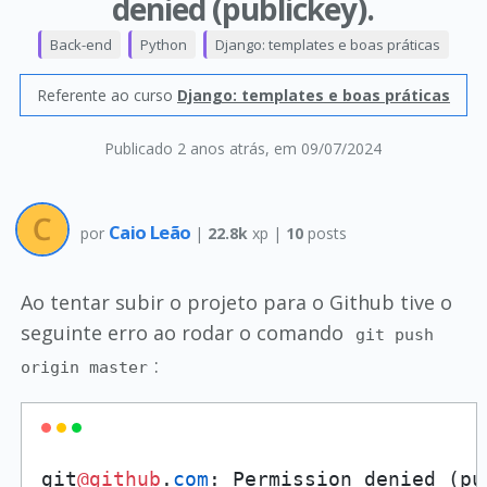
denied (publickey).
Back-end
Python
Django: templates e boas práticas
Referente ao curso
Django: templates e boas práticas
Publicado 2 anos atrás
, em 09/07/2024
Caio Leão
por
|
22.8k
xp |
10
posts
Ao tentar subir o projeto para o Github tive o
seguinte erro ao rodar o comando
git push
:
origin master
git
@github
.
com