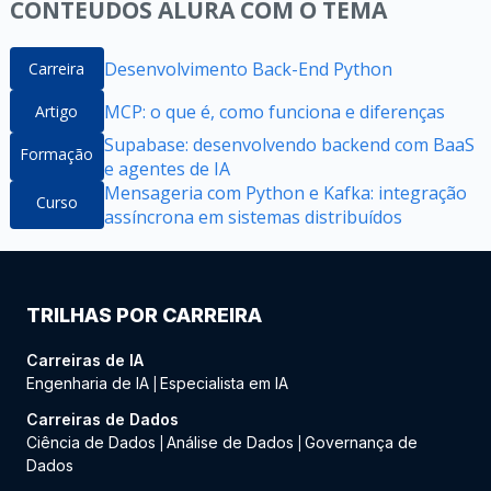
CONTEÚDOS ALURA COM O TEMA
Desenvolvimento Back-End Python
Carreira
MCP: o que é, como funciona e diferenças
Artigo
Supabase: desenvolvendo backend com BaaS
Formação
e agentes de IA
Mensageria com Python e Kafka: integração
Curso
assíncrona em sistemas distribuídos
TRILHAS POR CARREIRA
Carreiras de IA
Engenharia de IA
Especialista em IA
|
Carreiras de Dados
Ciência de Dados
Análise de Dados
Governança de
|
|
Dados