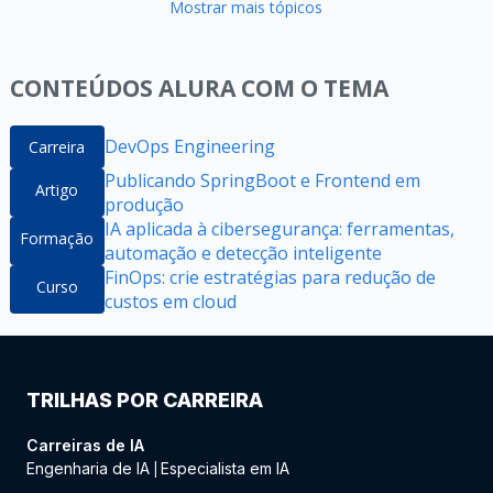
Mostrar mais tópicos
CONTEÚDOS ALURA COM O TEMA
DevOps Engineering
Carreira
Publicando SpringBoot e Frontend em
Artigo
produção
IA aplicada à cibersegurança: ferramentas,
Formação
automação e detecção inteligente
FinOps: crie estratégias para redução de
Curso
custos em cloud
TRILHAS POR CARREIRA
Carreiras de IA
Engenharia de IA
Especialista em IA
|