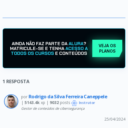
AINDA NÃO FAZ PARTE DA
ALURA
?
VEJA OS
MATRICULE-SE E TENHA
ACESSO A
PLANOS
TODOS OS CURSOS
E CONTEÚDOS
1
RESPOSTA
Rodrigo da Silva Ferreira Caneppele
por
|
5143.4k
xp |
9032
posts
Instrutor
Gestor de conteúdos de cibersegurança
25/04/2024