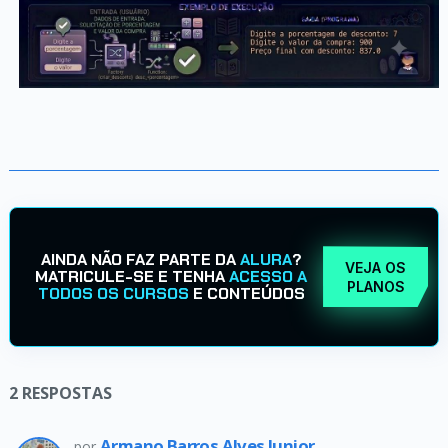
AINDA NÃO FAZ PARTE DA
ALURA
?
VEJA OS
MATRICULE-SE E TENHA
ACESSO A
PLANOS
TODOS OS CURSOS
E CONTEÚDOS
2
RESPOSTAS
Armano Barros Alves Junior
por