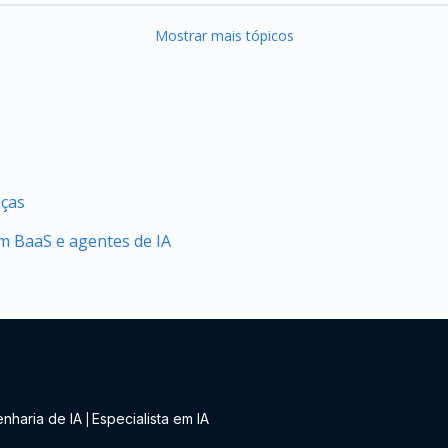
Mostrar mais tópicos
nças
 BaaS e agentes de IA
nharia de IA
Especialista em IA
|