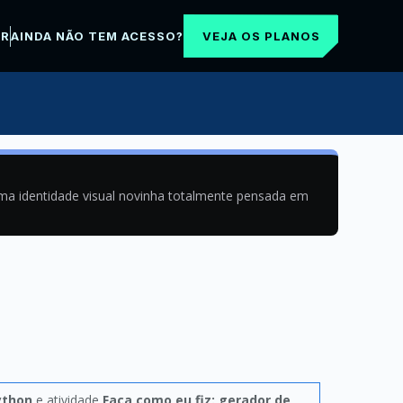
VEJA OS PLANOS
AR
AINDA NÃO TEM ACESSO?
uma identidade visual novinha totalmente pensada em
ython
e atividade
Faça como eu fiz: gerador de