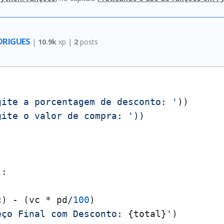
DRIGUES
|
10.9k
xp |
2
posts
gite a porcentagem de desconto: '
))

gite o valor de compra: '
))

:

c) - (vc * pd/
100
) 

eço Final com Desconto: 
{total}
'
)
