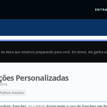
ENTR
a da Alura que estamos preparando para você. Em breve, ela ganha 
ções Personalizadas
/2026
 Python: funções
Python: funções
, no capítulo
Praticando o uso de funções em P