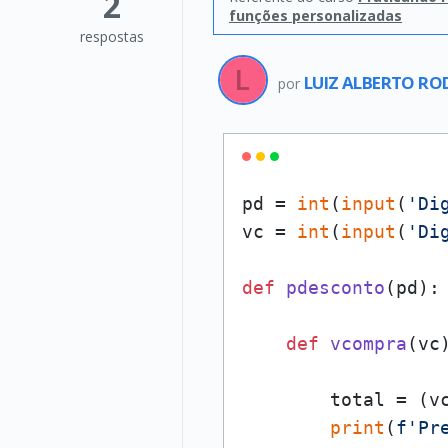
2
funções personalizadas
respostas
LUIZ ALBERTO RO
por
pd = 
int
(
input
(
'Di
vc = 
int
(
input
(
'Di
def
pdesconto
(
pd
):

def
vcompra
(
vc
)
        total = (v
print
(
f'Pr