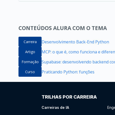
CONTEÚDOS ALURA COM O TEMA
Desenvolvimento Back-End Python
Carreira
MCP: o que é, como funciona e difere
Artigo
Supabase: desenvolvendo backend com
Formação
Praticando Python: funções
Curso
TRILHAS POR CARREIRA
Carreiras de IA
Enge