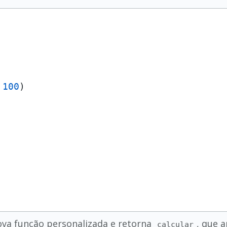
 
100
)

va função personalizada e retorna
, que 
calcular