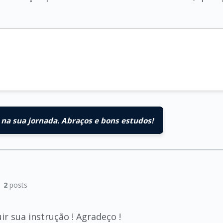
na sua jornada. Abraços e bons estudos!
|
2
posts
r sua instrução ! Agradeço !