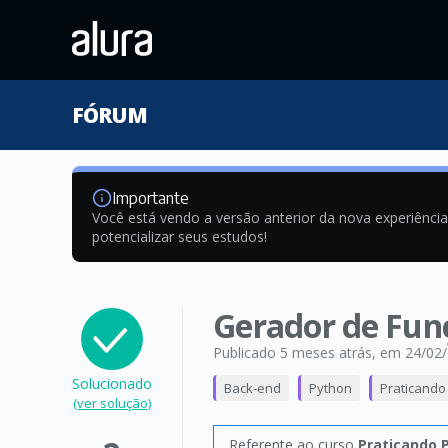
FÓRUM
Importante
Você está vendo a versão anterior da nova experiênci
potencializar seus estudos!
Gerador de Fun
Publicado 5 meses atrás
, em 24/02
Solucionado
Back-end
Python
Praticando
(ver solução)
Referente ao curso
Praticando 