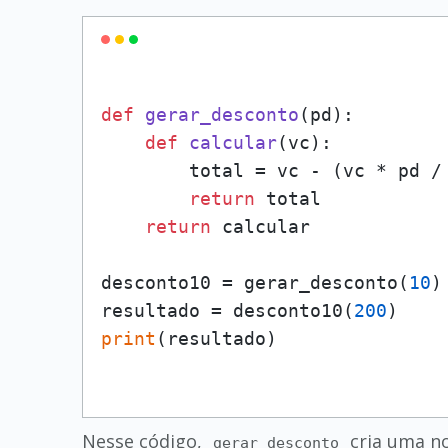
def
gerar_desconto
(
pd
):

def
calcular
(
vc
):

        total = vc - (vc * pd /
return
 total

return
 calcular

desconto10 = gerar_desconto(
10
)

resultado = desconto10(
200
print
Nesse código,
cria uma no
gerar_desconto