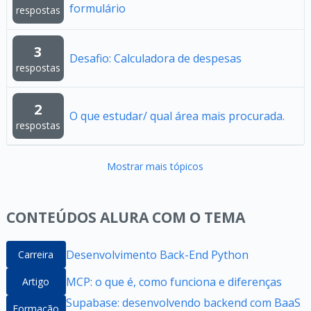
formulário
respostas
3
Desafio: Calculadora de despesas
respostas
2
O que estudar/ qual área mais procurada.
respostas
Mostrar mais tópicos
CONTEÚDOS ALURA COM O TEMA
Desenvolvimento Back-End Python
Carreira
MCP: o que é, como funciona e diferenças
Artigo
Supabase: desenvolvendo backend com BaaS
Formação