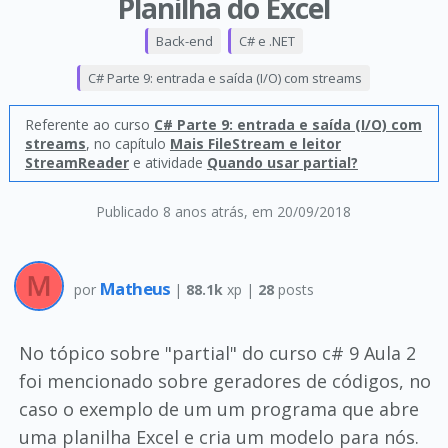
Planilha do Excel
Back-end
C# e .NET
C# Parte 9: entrada e saída (I/O) com streams
Referente ao curso
C# Parte 9: entrada e saída (I/O) com
streams
, no capítulo
Mais FileStream e leitor
StreamReader
e atividade
Quando usar partial?
Publicado 8 anos atrás
, em 20/09/2018
Matheus
por
|
88.1k
xp |
28
posts
No tópico sobre "partial" do curso c# 9 Aula 2
foi mencionado sobre geradores de códigos, no
caso o exemplo de um um programa que abre
uma planilha Excel e cria um modelo para nós.