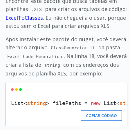
Encontrei este pacote que busca tabelas em
planilhas
para criar os arquivos de código:
.XLS
ExcelToClasses
. Eu não cheguei a o usar, porque
estou sem o Excel para criar arquivos XLS.
Após instalar este pacote do nuget, você deverá
alterar o arquivo
da pasta
ClassGenerator.tt
. Na linha 18, você deverá
Excel Code Generation
criar a lista de
com os endereços dos
string
arquivos de planilha XLS, por exemplo:
List<
string
> filePaths = 
new
 List<
str
COPIAR CÓDIGO