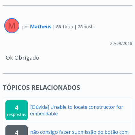
Matheus
por
|
88.1k
xp |
28
posts
20/09/2018
Ok Obrigado
TÓPICOS RELACIONADOS
4
[Dúvida] Unable to locate constructor for
embeddable
respostas
4
não consigo fazer submissão do botão com