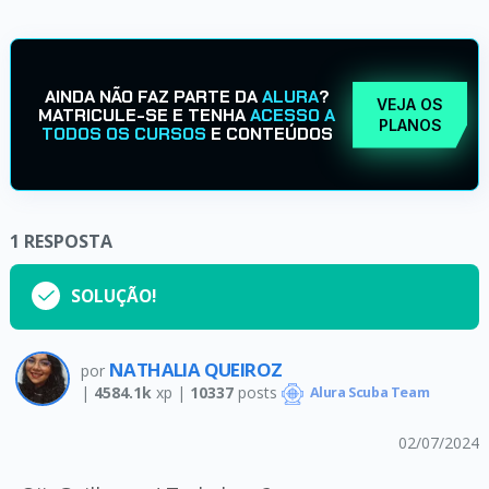
AINDA NÃO FAZ PARTE DA
ALURA
?
VEJA OS
MATRICULE-SE E TENHA
ACESSO A
PLANOS
TODOS OS CURSOS
E CONTEÚDOS
1
RESPOSTA
SOLUÇÃO!
NATHALIA QUEIROZ
por
|
4584.1k
xp |
10337
posts
Alura Scuba Team
02/07/2024