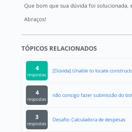
Que bom que sua dúvida foi solucionada, 
Abraços!
TÓPICOS RELACIONADOS
4
[Dúvida] Unable to locate construc
respostas
4
não consigo fazer submissão do bo
respostas
3
Desafio: Calculadora de despesas
respostas