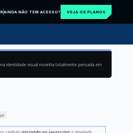
VEJA OS PLANOS
AR
AINDA NÃO TEM ACESSO?
uma identidade visual novinha totalmente pensada em
ipt
 no capítulo
Iniciando no javascript
e atividade