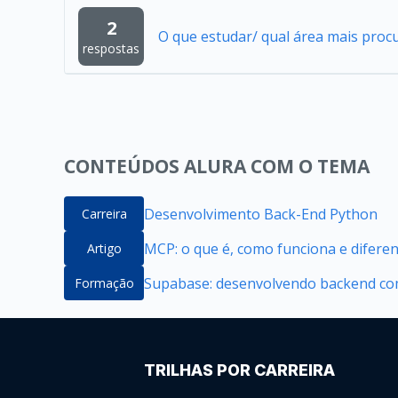
2
O que estudar/ qual área mais proc
respostas
CONTEÚDOS ALURA COM O TEMA
Desenvolvimento Back-End Python
Carreira
MCP: o que é, como funciona e difere
Artigo
Supabase: desenvolvendo backend com
Formação
TRILHAS POR CARREIRA