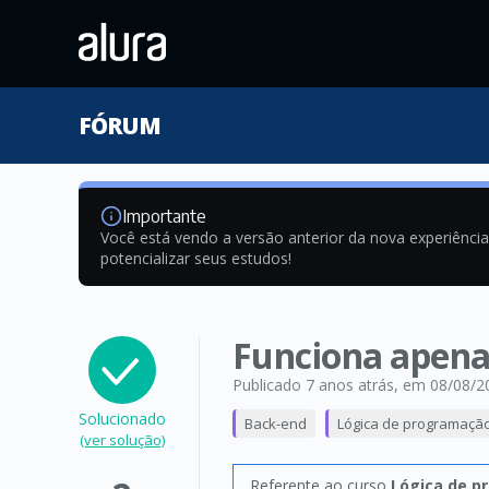
FÓRUM
Importante
Você está vendo a versão anterior da nova experiênci
potencializar seus estudos!
Funciona apena
Publicado 7 anos atrás
, em 08/08/2
Solucionado
Back-end
Lógica de programaçã
(ver solução)
Referente ao curso
Lógica de p