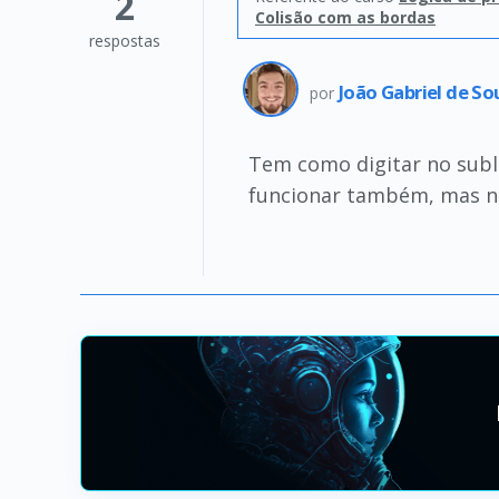
2
Colisão com as bordas
respostas
João Gabriel de S
por
Tem como digitar no subli
funcionar também, mas nã