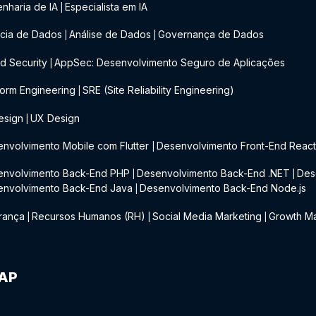
nharia de IA
Especialista em IA
|
cia de Dados
Análise de Dados
Governança de Dados
|
|
d Security
AppSec: Desenvolvimento Seguro de Aplicações
|
form Engineering
SRE (Site Reliability Engineering)
|
esign
UX Design
|
nvolvimento Mobile com Flutter
Desenvolvimento Front-End Reac
|
envolvimento Back-End PHP
Desenvolvimento Back-End .NET
Des
|
|
envolvimento Back-End Java
Desenvolvimento Back-End Node.js
|
rança
Recursos Humanos (RH)
Social Media Marketing
Growth Ma
|
|
|
IAP