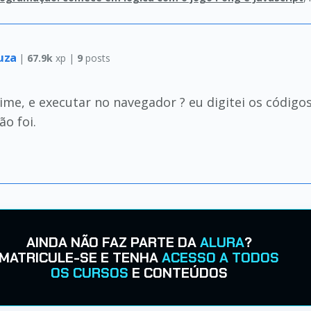
ouza
|
67.9k
xp |
9
posts
me, e executar no navegador ? eu digitei os código
o foi.
AINDA NÃO FAZ PARTE DA
ALURA
?
MATRICULE-SE E TENHA
ACESSO A TODOS
OS CURSOS
E CONTEÚDOS