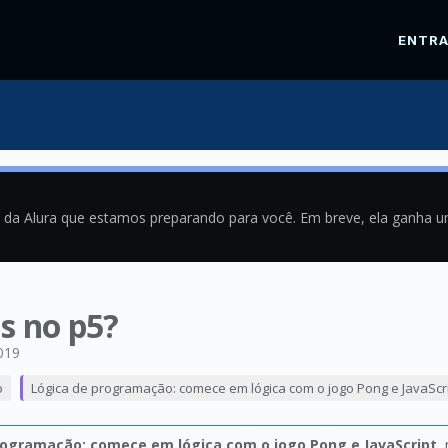
ENTR
a da Alura que estamos preparando para você. Em breve, ela ganha 
s no p5?
019
o
Lógica de programação: comece em lógica com o jogo Pong e JavaScr
rogramação: comece em lógica com o jogo Pong e JavaScript
,