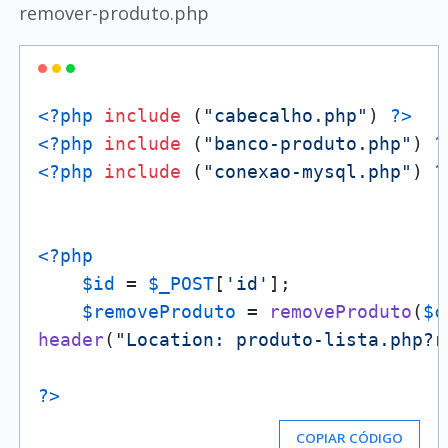
remover-produto.php
<?php
include
 (
"cabecalho.php"
) 
?>
<?php
include
 (
"banco-produto.php"
) 
?
<?php
include
 (
"conexao-mysql.php"
) 
?
<?php
$id
 = 
$_POST
[
'id'
];

$removeProduto
 = 
removeProduto
(
$c
header
(
"Location: produto-lista.php?r
?>
COPIAR CÓDIGO