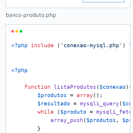
banco-produto.php
<?php
include
 (
'conexao-mysql.php'
) 
?
<?php
function
listaProdutos
(
$conexao
)
{

$produtos
 = 
array
();

$resultado
 = 
mysqli_query
(
$co
while
 (
$produto
 = 
mysqli_fetc
array_push
(
$produtos
, 
$pr
        }
