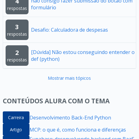
4
não consigo fazer submissão do botão com
formulário
respostas
3
Desafio: Calculadora de despesas
respostas
2
[Dúvida] Não estou conseguindo entender o
def (python)
respostas
Mostrar mais tópicos
CONTEÚDOS ALURA COM O TEMA
Desenvolvimento Back-End Python
Carreira
MCP: o que é, como funciona e diferenças
Artigo