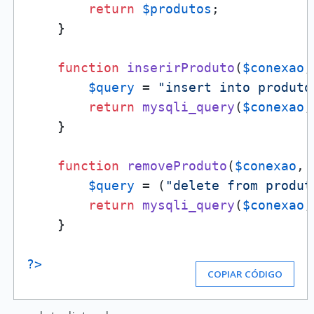
return
$produtos
;

    }

function
inserirProduto
(
$conexao
,
$query
 = 
"insert into produto
return
mysqli_query
(
$conexao
,
    }

function
removeProduto
(
$conexao
, 
$query
 = (
"delete from produt
return
mysqli_query
(
$conexao
,
    }

?>
COPIAR CÓDIGO