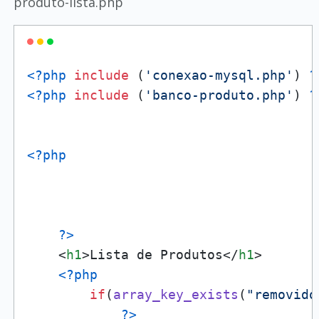
produto-lista.php
<?php
include
 (
'conexao-mysql.php'
) 
?
<?php
include
 (
'banco-produto.php'
) 
?
<?php
?>
<
h1
>
Lista de Produtos
</
h1
>
<?php
if
(
array_key_exists
(
"removido
?>