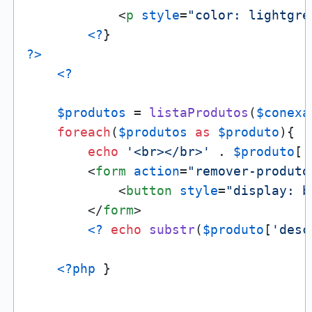
<
p
style
=
"color: lightgre
<?
?>
<?
$produtos
 = 
listaProdutos
(
$conexa
foreach
(
$produtos
as
$produto
){

echo
'<br></br>'
 . 
$produto
[
'
<
form
action
=
"remover-produto
<
button
style
=
"display: b
</
form
>
<?
echo
substr
(
$produto
[
'desc
<?php
 }
