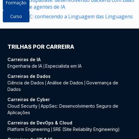
Supabase: desenvolvendo backend com BaaS
Formação
e agentes de IA
C: conhecendo a Linguagem das Linguagens
Curso
TRILHAS POR CARREIRA
Carreiras de IA
Engenharia de IA
Especialista em IA
|
Carreiras de Dados
Ciência de Dados
Análise de Dados
Governança de
|
|
Dados
Carreiras de Cyber
Cloud Security
AppSec: Desenvolvimento Seguro de
|
Aplicações
Carreiras de DevOps & Cloud
Platform Engineering
SRE (Site Reliability Engineering)
|