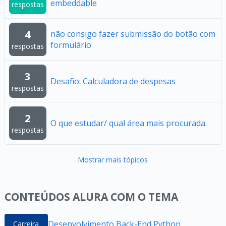
embeddable
respostas
4
não consigo fazer submissão do botão com
formulário
respostas
3
Desafio: Calculadora de despesas
respostas
2
O que estudar/ qual área mais procurada.
respostas
Mostrar mais tópicos
CONTEÚDOS ALURA COM O TEMA
Desenvolvimento Back-End Python
Carreira