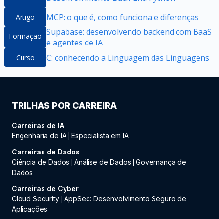
MCP: o que é, como funciona e diferenças
Artigo
Supabase: desenvolvendo backend com BaaS
Formação
e agentes de IA
C: conhecendo a Linguagem das Linguagens
Curso
TRILHAS POR CARREIRA
Carreiras de IA
Engenharia de IA
Especialista em IA
|
Carreiras de Dados
Ciência de Dados
Análise de Dados
Governança de
|
|
Dados
Carreiras de Cyber
Cloud Security
AppSec: Desenvolvimento Seguro de
|
Aplicações