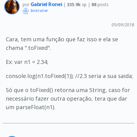
Gabriel Ronei
por
|
335.9k
xp |
88
posts
Instrutor
05/09/2018
Cara, tem uma função que faz isso e ela se
chama ".toFixed".
Ex: var n1 = 2.34;
console.log(n1.toFixed(1)); //2.3 seria a sua saida;
Só que o toFixed() retorna uma String, caso for
necessário fazer outra operação, tera que dar
um parseFloat(n1).