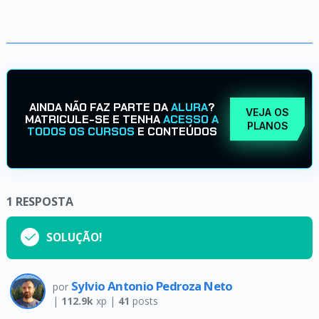
AINDA NÃO FAZ PARTE DA
ALURA
?
VEJA OS
MATRICULE-SE E TENHA
ACESSO A
PLANOS
TODOS OS CURSOS
E CONTEÚDOS
1
RESPOSTA
SOLUÇÃO!
Sylvio Antonio Pedroza Neto
por
|
112.9k
xp |
41
posts