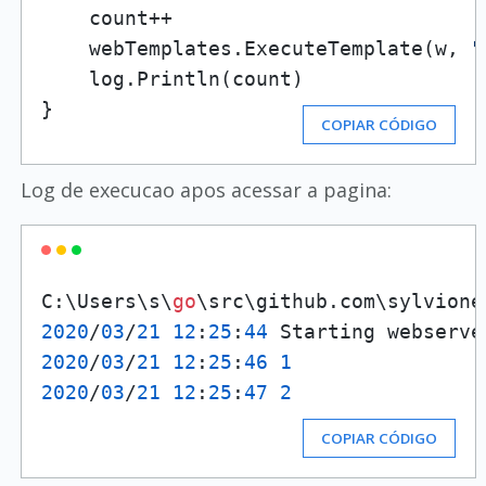
    count++

    webTemplates.ExecuteTemplate(w, 
"
    log.Println(count)

}
COPIAR CÓDIGO
Log de execucao apos acessar a pagina:
C:\Users\s\
go
\src\github.com\sylvione
2020
/
03
/
21
12
:
25
:
44
2020
/
03
/
21
12
:
25
:
46
1
2020
/
03
/
21
12
:
25
:
47
2
COPIAR CÓDIGO