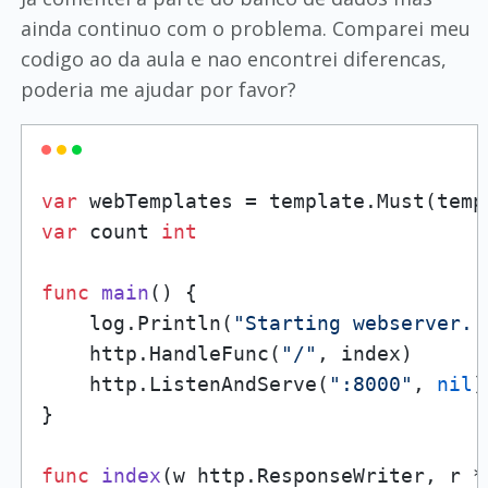
ainda continuo com o problema. Comparei meu
codigo ao da aula e nao encontrei diferencas,
poderia me ajudar por favor?
var
 webTemplates = template.Must(temp
var
 count 
int
func
main
()
 {

    log.Println(
"Starting webserver..
    http.HandleFunc(
"/"
, index)

    http.ListenAndServe(
":8000"
, 
nil
)

}

func
index
(w http.ResponseWriter, r *