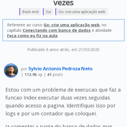
vezes
Back-end
Go
Go: crie uma aplicação web
Referente ao curso
Go: crie uma aplicação web
, no
capítulo
Conectando com banco de dados
e atividade
Faça como eu fiz na aula
Publicado 6 anos atrás
, em 21/03/2020
Sylvio Antonio Pedroza Neto
por
|
112.9k
xp |
41
posts
Estou com um problema de execucao que faz a
funcao Index executar duas vezes seguidas
quando acesso a pagina. Identifiquei isso por
logs e por um contador que coloquei.
Ja comentei a parte do banco de dados mas