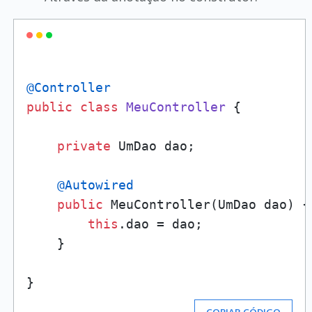
@Controller
public
class
MeuController
 {

private
 UmDao dao;

@Autowired
public
 MeuController(UmDao dao) {

this
.dao = dao;

    }
