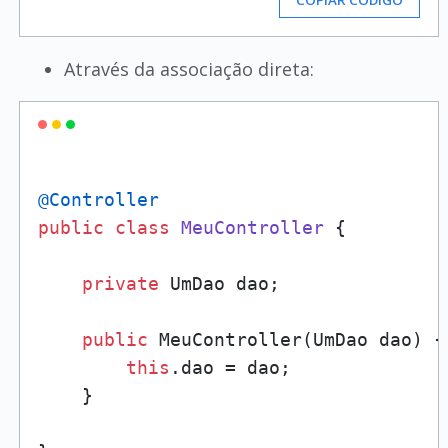
COPIAR CÓDIGO
Através da associação direta:
@Controller
public
class
MeuController
 {

private
 UmDao dao;

public
 MeuController(UmDao dao) {

this
.dao = dao;

    }
