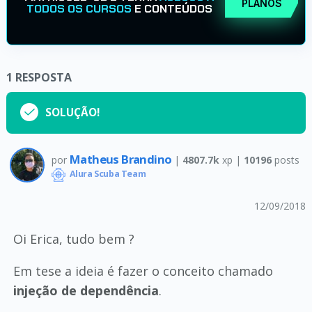
PLANOS
TODOS OS CURSOS
E CONTEÚDOS
1
RESPOSTA
SOLUÇÃO!
Matheus Brandino
por
|
4807.7k
xp |
10196
posts
Alura Scuba Team
12/09/2018
Oi Erica, tudo bem ?
Em tese a ideia é fazer o conceito chamado
injeção de dependência
.