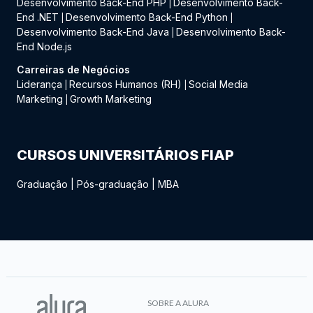
Desenvolvimento Back-End PHP
Desenvolvimento Back-
|
End .NET
Desenvolvimento Back-End Python
|
|
Desenvolvimento Back-End Java
Desenvolvimento Back-
|
End Node.js
Carreiras de Negócios
Liderança
Recursos Humanos (RH)
Social Media
|
|
Marketing
Growth Marketing
|
CURSOS UNIVERSITÁRIOS FIAP
Graduação
|
Pós-graduação
|
MBA
SOBRE A ALURA