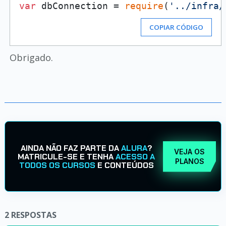
var
 dbConnection = 
require
(
'../infra/
COPIAR CÓDIGO
Obrigado.
AINDA NÃO FAZ PARTE DA
ALURA
?
VEJA OS
MATRICULE-SE E TENHA
ACESSO A
PLANOS
TODOS OS CURSOS
E CONTEÚDOS
2
RESPOSTAS