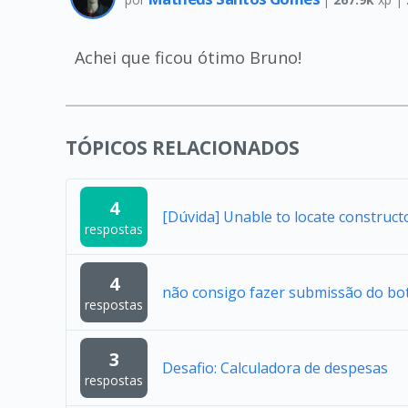
Achei que ficou ótimo Bruno!
TÓPICOS RELACIONADOS
4
[Dúvida] Unable to locate construc
respostas
4
não consigo fazer submissão do bo
respostas
3
Desafio: Calculadora de despesas
respostas