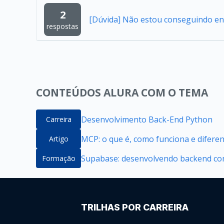
2
[Dúvida] Não estou conseguindo en
respostas
CONTEÚDOS ALURA COM O TEMA
Desenvolvimento Back-End Python
Carreira
MCP: o que é, como funciona e difere
Artigo
Supabase: desenvolvendo backend com
Formação
TRILHAS POR CARREIRA