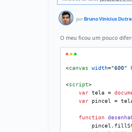
Bruno Vinícius Dutra
por
O meu ficou um pouco difer
<
canvas
width
=
"600"
<
script
>
var
 tela = 
docum
var
 pincel = tel
function
desenha
        pincel.
fillS