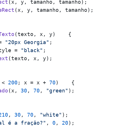
ect
(x, y, tamanho, tamanho);

eRect
(x, y, tamanho, tamanho);

Texto
(
texto, x, y
)    {

= 
"20px Georgia"
;

tyle
 = 
"black"
;

ext
(texto, x, y);

 < 
200
; x = x + 
70
)    {

ado
(x, 
30
, 
70
, 
"green"
);

210
, 
30
, 
70
, 
"white"
);

al é a fração?"
, 
0
, 
20
);
