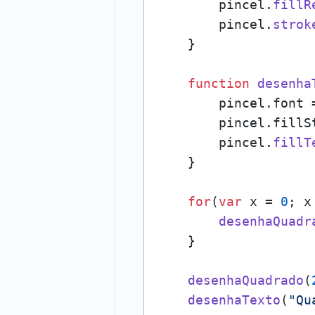
        pincel.
fillR
        pincel.
strok
    }

function
desenha
        pincel.
font
 
        pincel.
fillS
        pincel.
fillT
    }

for
(
var
 x = 
0
; x
desenhaQuadr
    }

desenhaQuadrado
(
desenhaTexto
(
"Qu