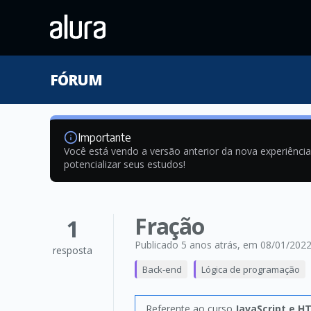
FÓRUM
Importante
Você está vendo a versão anterior da nova experiênci
potencializar seus estudos!
Fração
1
Publicado 5 anos atrás
, em 08/01/202
resposta
Back-end
Lógica de programação
Referente ao curso
JavaScript e H