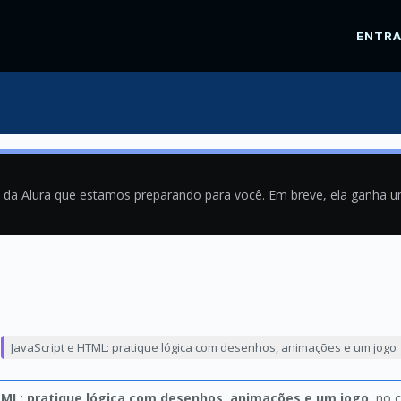
ENTR
a da Alura que estamos preparando para você. Em breve, ela ganha 
2
JavaScript e HTML: pratique lógica com desenhos, animações e um jogo
TML: pratique lógica com desenhos, animações e um jogo
, no 