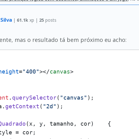
 Silva
|
61.1k
xp |
25
posts
ente, mas o resultado tá bem próximo eu acho:
height
=
"400"
>
</
canvas
>
ent
.
querySelector
(
"canvas"
);

a.
getContext
(
"2d"
);

Quadrado
(
x, y, tamanho, cor
)    {

tyle
 = cor;
