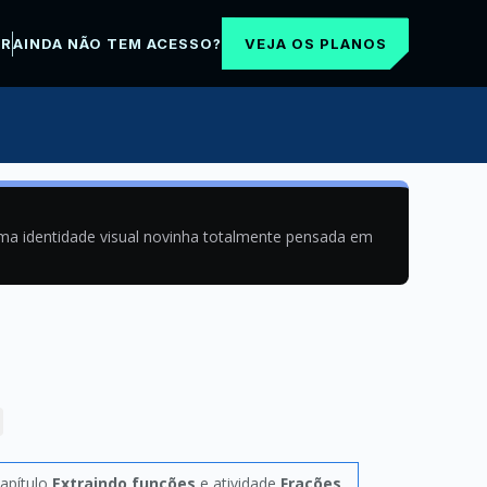
VEJA OS PLANOS
AR
AINDA NÃO TEM ACESSO?
uma identidade visual novinha totalmente pensada em
capítulo
Extraindo funções
e atividade
Frações