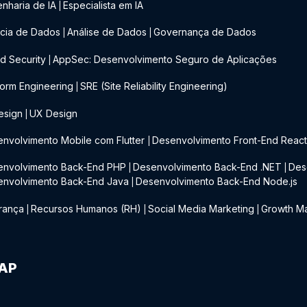
nharia de IA
Especialista em IA
|
cia de Dados
Análise de Dados
Governança de Dados
|
|
d Security
AppSec: Desenvolvimento Seguro de Aplicações
|
form Engineering
SRE (Site Reliability Engineering)
|
esign
UX Design
|
nvolvimento Mobile com Flutter
Desenvolvimento Front-End Reac
|
envolvimento Back-End PHP
Desenvolvimento Back-End .NET
Des
|
|
envolvimento Back-End Java
Desenvolvimento Back-End Node.js
|
rança
Recursos Humanos (RH)
Social Media Marketing
Growth Ma
|
|
|
IAP