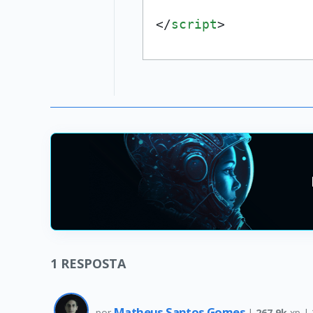
</
script
>
1
RESPOSTA
Matheus Santos Gomes
por
|
267.9k
xp |